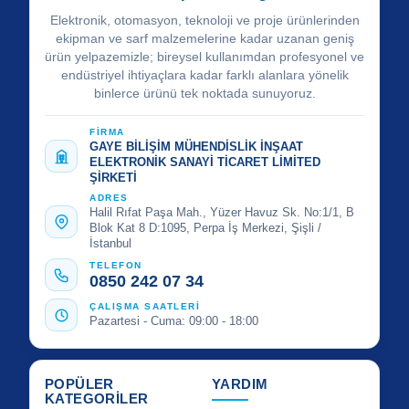
Elektronik, otomasyon, teknoloji ve proje ürünlerinden
ekipman ve sarf malzemelerine kadar uzanan geniş
ürün yelpazemizle; bireysel kullanımdan profesyonel ve
endüstriyel ihtiyaçlara kadar farklı alanlara yönelik
binlerce ürünü tek noktada sunuyoruz.
FİRMA
GAYE BİLİŞİM MÜHENDİSLİK İNŞAAT
ELEKTRONİK SANAYİ TİCARET LİMİTED
ŞİRKETİ
ADRES
Halil Rıfat Paşa Mah., Yüzer Havuz Sk. No:1/1, B
Blok Kat 8 D:1095, Perpa İş Merkezi, Şişli /
İstanbul
TELEFON
0850 242 07 34
ÇALIŞMA SAATLERİ
Pazartesi - Cuma: 09:00 - 18:00
POPÜLER
YARDIM
KATEGORİLER