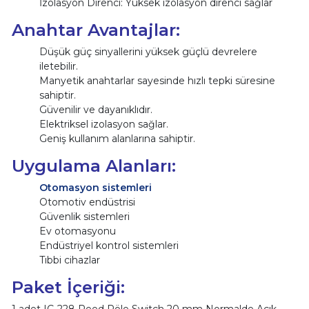
İzolasyon Direnci: Yüksek izolasyon direnci sağlar
Anahtar Avantajlar:
Düşük güç sinyallerini yüksek güçlü devrelere
iletebilir.
Manyetik anahtarlar sayesinde hızlı tepki süresine
sahiptir.
Güvenilir ve dayanıklıdır.
Elektriksel izolasyon sağlar.
Geniş kullanım alanlarına sahiptir.
Uygulama Alanları:
Otomasyon sistemleri
Otomotiv endüstrisi
Güvenlik sistemleri
Ev otomasyonu
Endüstriyel kontrol sistemleri
Tıbbi cihazlar
Paket İçeriği:
1 adet IC-228 Reed Röle Switch 20 mm Normalde Açık