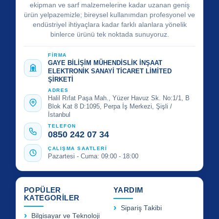
ekipman ve sarf malzemelerine kadar uzanan geniş
ürün yelpazemizle; bireysel kullanımdan profesyonel ve
endüstriyel ihtiyaçlara kadar farklı alanlara yönelik
binlerce ürünü tek noktada sunuyoruz.
FİRMA
GAYE BİLİŞİM MÜHENDİSLİK İNŞAAT
ELEKTRONİK SANAYİ TİCARET LİMİTED
ŞİRKETİ
ADRES
Halil Rıfat Paşa Mah., Yüzer Havuz Sk. No:1/1, B
Blok Kat 8 D:1095, Perpa İş Merkezi, Şişli /
İstanbul
TELEFON
0850 242 07 34
ÇALIŞMA SAATLERİ
Pazartesi - Cuma: 09:00 - 18:00
POPÜLER
YARDIM
KATEGORİLER
Sipariş Takibi
Bilgisayar ve Teknoloji