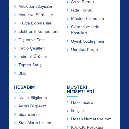
Arıza Formu
Mikrodenetleyiciler
İade Formu
Motor ve Sürücüler
Müşteri Hizmetleri
Havya Ekipmanları
Garanti ve İade
Elektronik Komponent
Koşulları
Ölçüm ve Test
Üyelik Sözleşmesi
Kablo Çeşitleri
Ücretsiz Kargo
İndirimli Ürünler
Toptan Satış
Blog
HESABIM
MÜŞTERİ
HİZMETLERİ
Üyelik Bilgilerim
Hakkımızda
Adres Bilgilerim
İletişim
Siparişlerim
Hesap Numaralarımız
Stok Alarm Listem
K.V.K.K. Politikası