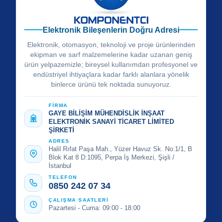
Elektronik Bileşenlerin Doğru Adresi
Elektronik, otomasyon, teknoloji ve proje ürünlerinden
ekipman ve sarf malzemelerine kadar uzanan geniş
ürün yelpazemizle; bireysel kullanımdan profesyonel ve
endüstriyel ihtiyaçlara kadar farklı alanlara yönelik
binlerce ürünü tek noktada sunuyoruz.
FİRMA
GAYE BİLİŞİM MÜHENDİSLİK İNŞAAT
ELEKTRONİK SANAYİ TİCARET LİMİTED
ŞİRKETİ
ADRES
Halil Rıfat Paşa Mah., Yüzer Havuz Sk. No:1/1, B
Blok Kat 8 D:1095, Perpa İş Merkezi, Şişli /
İstanbul
TELEFON
0850 242 07 34
ÇALIŞMA SAATLERİ
Pazartesi - Cuma: 09:00 - 18:00