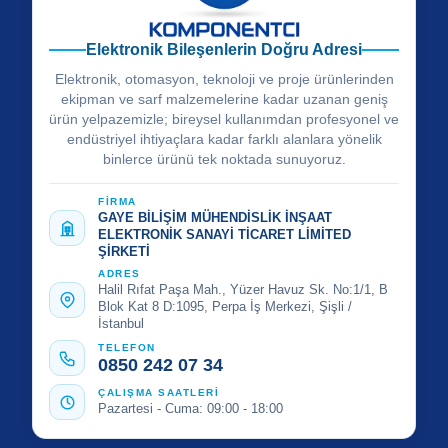
Elektronik Bileşenlerin Doğru Adresi
Elektronik, otomasyon, teknoloji ve proje ürünlerinden
ekipman ve sarf malzemelerine kadar uzanan geniş
ürün yelpazemizle; bireysel kullanımdan profesyonel ve
endüstriyel ihtiyaçlara kadar farklı alanlara yönelik
binlerce ürünü tek noktada sunuyoruz.
FİRMA
GAYE BİLİŞİM MÜHENDİSLİK İNŞAAT
ELEKTRONİK SANAYİ TİCARET LİMİTED
ŞİRKETİ
ADRES
Halil Rıfat Paşa Mah., Yüzer Havuz Sk. No:1/1, B
Blok Kat 8 D:1095, Perpa İş Merkezi, Şişli /
İstanbul
TELEFON
0850 242 07 34
ÇALIŞMA SAATLERİ
Pazartesi - Cuma: 09:00 - 18:00