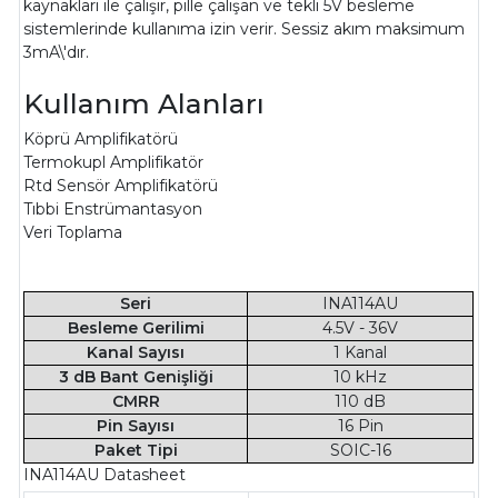
kaynakları ile çalışır, pille çalışan ve tekli 5V besleme
sistemlerinde kullanıma izin verir. Sessiz akım maksimum
3mA\'dır.
Kullanım Alanları
Köprü Amplifikatörü
Termokupl Amplifikatör
Rtd Sensör Amplifikatörü
Tıbbi Enstrümantasyon
Veri Toplama
Seri
INA114AU
Besleme Gerilimi
4.5V - 36V
Kanal Sayısı
1 Kanal
3 dB Bant Genişliği
10 kHz
CMRR
110 dB
Pin Sayısı
16 Pin
Paket Tipi
SOIC-16
INA114AU Datasheet