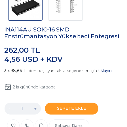
INA114AU SOIC-16 SMD
Enstrümantasyon Yükselteci Entegresi
262,00 TL
4,56 USD + KDV
98,86 TL
'den başlayan taksit seçenekleri için
tıklayın.
2
iş gününde kargoda
-
+
SEPETE EKLE
Satıcıya Danış