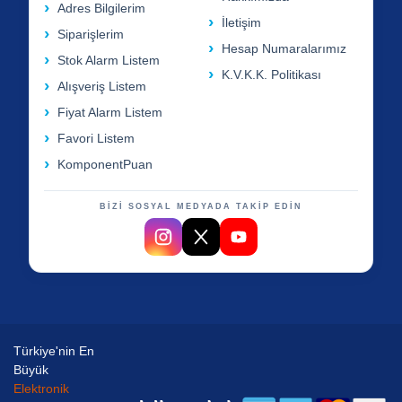
Adres Bilgilerim
İletişim
Siparişlerim
Hesap Numaralarımız
Stok Alarm Listem
K.V.K.K. Politikası
Alışveriş Listem
Fiyat Alarm Listem
Favori Listem
KomponentPuan
BİZİ SOSYAL MEDYADA TAKİP EDİN
Türkiye'nin En
Büyük
Elektronik