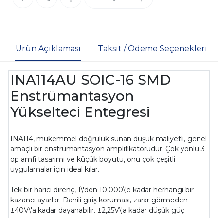
Ürün Açıklaması
Taksit / Ödeme Seçenekleri
INA114AU SOIC-16 SMD
Enstrümantasyon
Yükselteci Entegresi
INA114, mükemmel doğruluk sunan düşük maliyetli, genel
amaçlı bir enstrümantasyon amplifikatörüdür. Çok yönlü 3-
op amfi tasarımı ve küçük boyutu, onu çok çeşitli
uygulamalar için ideal kılar.
Tek bir harici direnç, 1\'den 10.000\'e kadar herhangi bir
kazancı ayarlar. Dahili giriş koruması, zarar görmeden
±40V\'a kadar dayanabilir. ±2,25V\'a kadar düşük güç