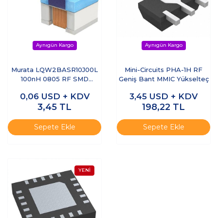
Murata LQW2BASR10J00L
Mini-Circuits PHA-1H RF
100nH 0805 RF SMD
Geniş Bant MMIC Yükselteç
Endüktör
0,06
USD + KDV
3,45
USD + KDV
3,45
TL
198,22
TL
Sepete Ekle
Sepete Ekle