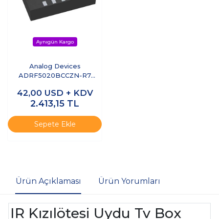
Analog Devices
ADRF5020BCCZN-R7
9kHz–30GHz SPDT RF
42,00
USD + KDV
Anahtar Silicon Switch
2.413,15
TL
Sepete Ekle
Ürün Açıklaması
Ürün Yorumları
IR Kızılötesi Uydu Tv Box