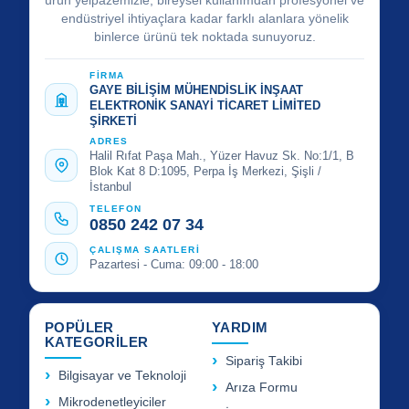
ürün yelpazemizle; bireysel kullanımdan profesyonel ve
endüstriyel ihtiyaçlara kadar farklı alanlara yönelik
binlerce ürünü tek noktada sunuyoruz.
FİRMA
GAYE BİLİŞİM MÜHENDİSLİK İNŞAAT
ELEKTRONİK SANAYİ TİCARET LİMİTED
ŞİRKETİ
ADRES
Halil Rıfat Paşa Mah., Yüzer Havuz Sk. No:1/1, B
Blok Kat 8 D:1095, Perpa İş Merkezi, Şişli /
İstanbul
TELEFON
0850 242 07 34
ÇALIŞMA SAATLERİ
Pazartesi - Cuma: 09:00 - 18:00
POPÜLER
YARDIM
KATEGORİLER
Sipariş Takibi
Bilgisayar ve Teknoloji
Arıza Formu
Mikrodenetleyiciler