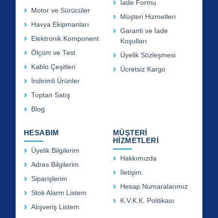
İade Formu
Motor ve Sürücüler
Müşteri Hizmetleri
Havya Ekipmanları
Garanti ve İade
Elektronik Komponent
Koşulları
Ölçüm ve Test
Üyelik Sözleşmesi
Kablo Çeşitleri
Ücretsiz Kargo
İndirimli Ürünler
Toptan Satış
Blog
HESABIM
MÜŞTERİ
HİZMETLERİ
Üyelik Bilgilerim
Hakkımızda
Adres Bilgilerim
İletişim
Siparişlerim
Hesap Numaralarımız
Stok Alarm Listem
K.V.K.K. Politikası
Alışveriş Listem