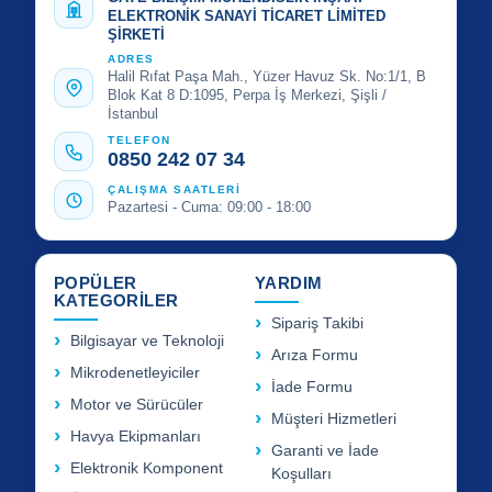
ELEKTRONİK SANAYİ TİCARET LİMİTED
ŞİRKETİ
ADRES
Halil Rıfat Paşa Mah., Yüzer Havuz Sk. No:1/1, B
Blok Kat 8 D:1095, Perpa İş Merkezi, Şişli /
İstanbul
TELEFON
0850 242 07 34
ÇALIŞMA SAATLERİ
Pazartesi - Cuma: 09:00 - 18:00
POPÜLER
YARDIM
KATEGORİLER
Sipariş Takibi
Bilgisayar ve Teknoloji
Arıza Formu
Mikrodenetleyiciler
İade Formu
Motor ve Sürücüler
Müşteri Hizmetleri
Havya Ekipmanları
Garanti ve İade
Elektronik Komponent
Koşulları