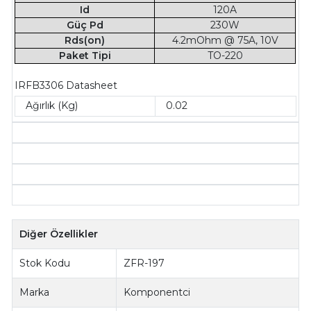
Id
120A
Güç Pd
230W
Rds(on)
4.2mOhm @ 75A, 10V
Paket Tipi
TO-220
IRFB3306 Datasheet
Ağırlık (Kg)
0.02
Diğer Özellikler
Stok Kodu
ZFR-197
Marka
Komponentci