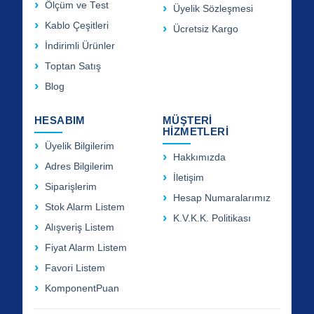
Ölçüm ve Test
Üyelik Sözleşmesi
Kablo Çeşitleri
Ücretsiz Kargo
İndirimli Ürünler
Toptan Satış
Blog
HESABIM
MÜŞTERİ
HİZMETLERİ
Üyelik Bilgilerim
Hakkımızda
Adres Bilgilerim
İletişim
Siparişlerim
Hesap Numaralarımız
Stok Alarm Listem
K.V.K.K. Politikası
Alışveriş Listem
Fiyat Alarm Listem
Favori Listem
KomponentPuan