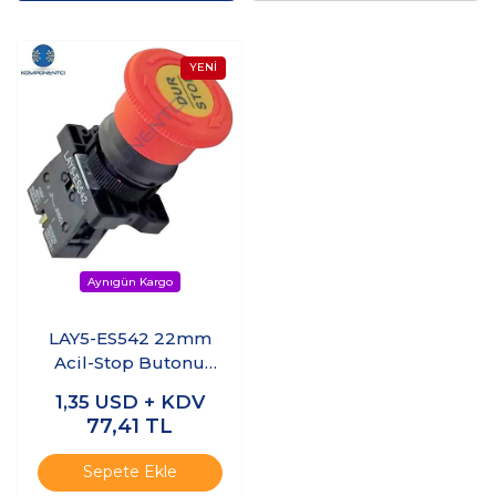
LAY5-ES542 22mm
Acil-Stop Butonu
Bas-Çevir 40mm
1,35
USD + KDV
77,41
TL
Sepete Ekle