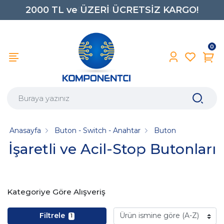
2000 TL ve ÜZERİ ÜCRETSİZ KARGO!
0850 242 0734
0
Anasayfa
Buton - Switch - Anahtar
Buton
İşaretli ve Acil-Stop Butonları
Kategoriye Göre Alışveriş
Filtrele
1