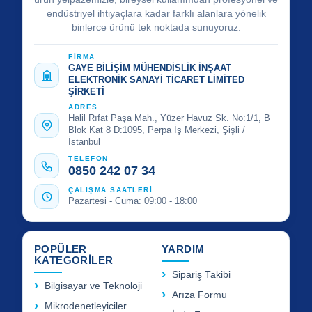
endüstriyel ihtiyaçlara kadar farklı alanlara yönelik
binlerce ürünü tek noktada sunuyoruz.
FİRMA
GAYE BİLİŞİM MÜHENDİSLİK İNŞAAT
ELEKTRONİK SANAYİ TİCARET LİMİTED
ŞİRKETİ
ADRES
Halil Rıfat Paşa Mah., Yüzer Havuz Sk. No:1/1, B
Blok Kat 8 D:1095, Perpa İş Merkezi, Şişli /
İstanbul
TELEFON
0850 242 07 34
ÇALIŞMA SAATLERİ
Pazartesi - Cuma: 09:00 - 18:00
POPÜLER
YARDIM
KATEGORİLER
Sipariş Takibi
Bilgisayar ve Teknoloji
Arıza Formu
Mikrodenetleyiciler