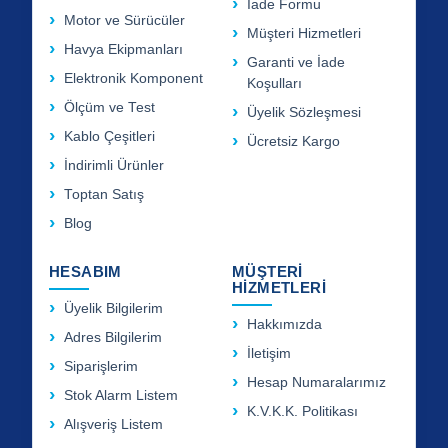
İade Formu
Motor ve Sürücüler
Müşteri Hizmetleri
Havya Ekipmanları
Garanti ve İade
Elektronik Komponent
Koşulları
Ölçüm ve Test
Üyelik Sözleşmesi
Kablo Çeşitleri
Ücretsiz Kargo
İndirimli Ürünler
Toptan Satış
Blog
HESABIM
MÜŞTERİ
HİZMETLERİ
Üyelik Bilgilerim
Hakkımızda
Adres Bilgilerim
İletişim
Siparişlerim
Hesap Numaralarımız
Stok Alarm Listem
K.V.K.K. Politikası
Alışveriş Listem