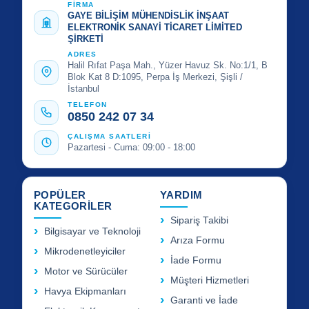
FİRMA
GAYE BİLİŞİM MÜHENDİSLİK İNŞAAT
ELEKTRONİK SANAYİ TİCARET LİMİTED
ŞİRKETİ
ADRES
Halil Rıfat Paşa Mah., Yüzer Havuz Sk. No:1/1, B
Blok Kat 8 D:1095, Perpa İş Merkezi, Şişli /
İstanbul
TELEFON
0850 242 07 34
ÇALIŞMA SAATLERİ
Pazartesi - Cuma: 09:00 - 18:00
POPÜLER
YARDIM
KATEGORİLER
Sipariş Takibi
Bilgisayar ve Teknoloji
Arıza Formu
Mikrodenetleyiciler
İade Formu
Motor ve Sürücüler
Müşteri Hizmetleri
Havya Ekipmanları
Garanti ve İade