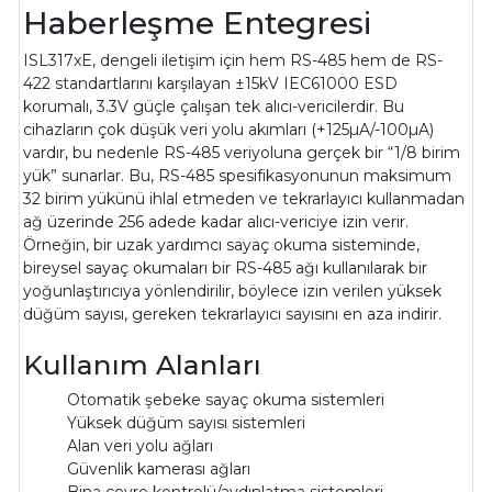
Haberleşme Entegresi
ISL317xE, dengeli iletişim için hem RS-485 hem de RS-
422 standartlarını karşılayan ±15kV IEC61000 ESD
korumalı, 3.3V güçle çalışan tek alıcı-vericilerdir. Bu
cihazların çok düşük veri yolu akımları (+125µA/-100µA)
vardır, bu nedenle RS-485 veriyoluna gerçek bir “1/8 birim
yük” sunarlar. Bu, RS-485 spesifikasyonunun maksimum
32 birim yükünü ihlal etmeden ve tekrarlayıcı kullanmadan
ağ üzerinde 256 adede kadar alıcı-vericiye izin verir.
Örneğin, bir uzak yardımcı sayaç okuma sisteminde,
bireysel sayaç okumaları bir RS-485 ağı kullanılarak bir
yoğunlaştırıcıya yönlendirilir, böylece izin verilen yüksek
düğüm sayısı, gereken tekrarlayıcı sayısını en aza indirir.
Kullanım Alanları
Otomatik şebeke sayaç okuma sistemleri
Yüksek düğüm sayısı sistemleri
Alan veri yolu ağları
Güvenlik kamerası ağları
Bina çevre kontrolü/aydınlatma sistemleri