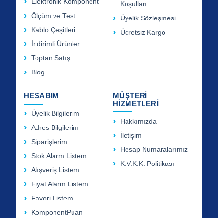
Elektronik Komponent
Koşulları
Ölçüm ve Test
Üyelik Sözleşmesi
Kablo Çeşitleri
Ücretsiz Kargo
İndirimli Ürünler
Toptan Satış
Blog
HESABIM
MÜŞTERİ
HİZMETLERİ
Üyelik Bilgilerim
Hakkımızda
Adres Bilgilerim
İletişim
Siparişlerim
Hesap Numaralarımız
Stok Alarm Listem
K.V.K.K. Politikası
Alışveriş Listem
Fiyat Alarm Listem
Favori Listem
KomponentPuan