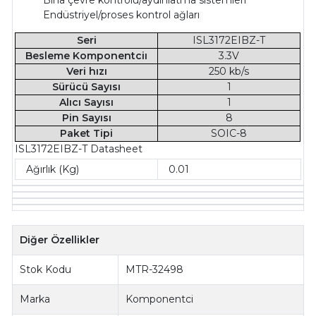
Endüstriyel/proses kontrol ağları
Seri
ISL3172EIBZ-T
Besleme Komponentciı
3.3V
Veri hızı
250 kb/s
Sürücü Sayısı
1
Alıcı Sayısı
1
Pin Sayısı
8
Paket Tipi
SOIC-8
ISL3172EIBZ-T Datasheet
Ağırlık (Kg)
0.01
Diğer Özellikler
Stok Kodu
MTR-32498
Marka
Komponentci