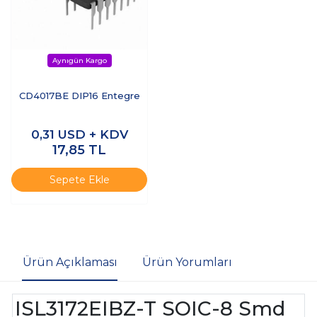
CD4017BE DIP16 Entegre
0,31
USD + KDV
17,85
TL
Sepete Ekle
Ürün Açıklaması
Ürün Yorumları
ISL3172EIBZ-T SOIC-8 Smd