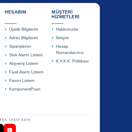
HESABIM
MÜŞTERİ
HİZMETLERİ
Üyelik Bilgilerim
Hakkımızda
Adres Bilgilerim
İletişim
Siparişlerim
Hesap
Numaralarımız
Stok Alarm Listem
K.V.K.K. Politikası
Alışveriş Listem
Fiyat Alarm Listem
Favori Listem
KomponentPuan
ADA TAKİP EDİN