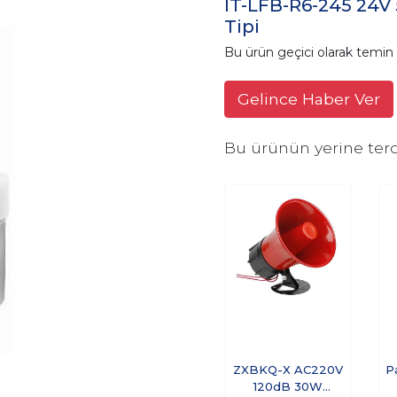
IT-LFB-R6-245 24V 
Tipi
Bu ürün geçici olarak temi
Gelince Haber Ver
Bu ürünün yerine terc
ZXBKQ-X AC220V
P
120dB 30W