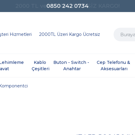
0850 242 0734
teri Hizmetleri
2000TL Üzeri Kargo Ücretsiz
e Lehimleme 
Kablo 
Buton - Switch - 
Cep Telefonu & 
davat
Çeşitleri
Anahtar
Aksesuarları
Komponentci