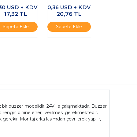
,30
USD + KDV
0,36
USD + KDV
17,32
TL
20,76
TL
Sepete Ekle
Sepete Ekle
 bir buzzer modelidir. 24V ile çalışmaktadır. Buzzer
o rengin pinine enerji verilmesi gerekmektedir.
 gerekir. Montaj arka kısımdan çevrilerek yapılır,