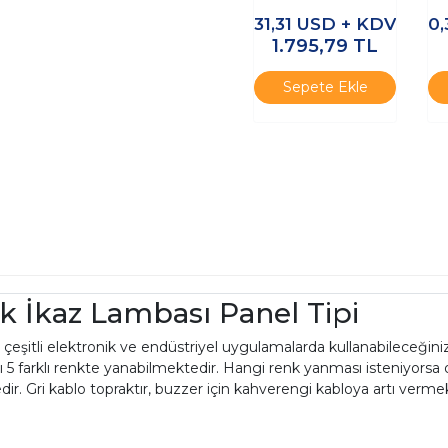
Endüstriyel Acil
31,31
USD + KDV
0
Durum Alarm Sireni
1.795,79
TL
Sepete Ekle
k İkaz Lambası Panel Tipi
eşitli elektronik ve endüstriyel uygulamalarda kullanabileceğiniz
ı 5 farklı renkte yanabilmektedir. Hangi renk yanması isteniyorsa 
dir. Gri kablo topraktır, buzzer için kahverengi kabloya artı vermek