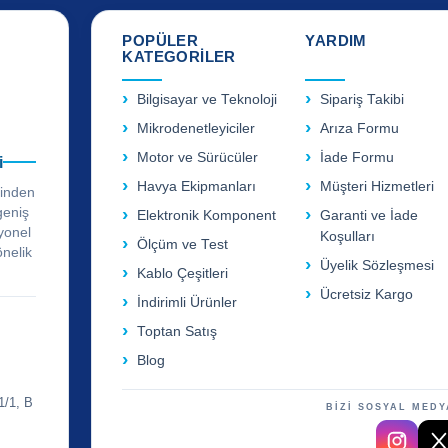
POPÜLER
YARDIM
KATEGORİLER
Bilgisayar ve Teknoloji
Sipariş Takibi
Mikrodenetleyiciler
Arıza Formu
Motor ve Sürücüler
İade Formu
i
Havya Ekipmanları
Müşteri Hizmetleri
rinden
geniş
Elektronik Komponent
Garanti ve İade
yonel
Koşulları
Ölçüm ve Test
önelik
Üyelik Sözleşmesi
Kablo Çeşitleri
Ücretsiz Kargo
İndirimli Ürünler
Toptan Satış
Blog
1/1, B
BİZİ SOSYAL MEDY