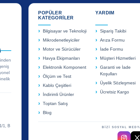
POPÜLER
YARDIM
KATEGORİLER
Bilgisayar ve Teknoloji
Sipariş Takibi
Mikrodenetleyiciler
Arıza Formu
Motor ve Sürücüler
İade Formu
i
Havya Ekipmanları
Müşteri Hizmetleri
rinden
geniş
Elektronik Komponent
Garanti ve İade
yonel
Koşulları
Ölçüm ve Test
önelik
Üyelik Sözleşmesi
Kablo Çeşitleri
Ücretsiz Kargo
İndirimli Ürünler
Toptan Satış
Blog
1/1, B
BİZİ SOSYAL MEDY