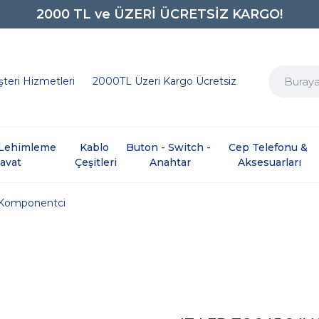
0850 242 0734
teri Hizmetleri
2000TL Üzeri Kargo Ücretsiz
e Lehimleme 
Kablo 
Buton - Switch - 
Cep Telefonu & 
davat
Çeşitleri
Anahtar
Aksesuarları
Komponentci