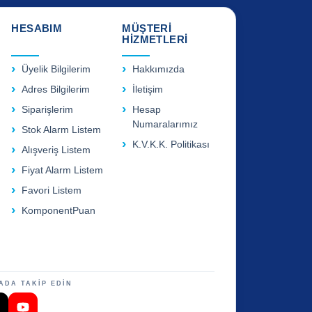
HESABIM
MÜŞTERİ
HİZMETLERİ
Üyelik Bilgilerim
Hakkımızda
Adres Bilgilerim
İletişim
Siparişlerim
Hesap
Numaralarımız
Stok Alarm Listem
K.V.K.K. Politikası
Alışveriş Listem
Fiyat Alarm Listem
Favori Listem
KomponentPuan
ADA TAKİP EDİN