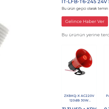
IT-LFB-T6-245 24V 
Bu ürün geçici olarak temi
Gelince Haber Ver
Bu ürünün yerine terc
ZXBKQ-X AC220V
P
120dB 30W
Endüstriyel Acil
31,31
USD + KDV
0