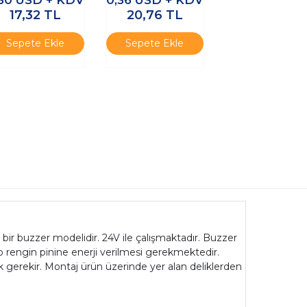
17,32
TL
20,76
TL
Sepete Ekle
Sepete Ekle
bir buzzer modelidir. 24V ile çalışmaktadır. Buzzer
o rengin pinine enerji verilmesi gerekmektedir.
ek gerekir. Montaj ürün üzerinde yer alan deliklerden