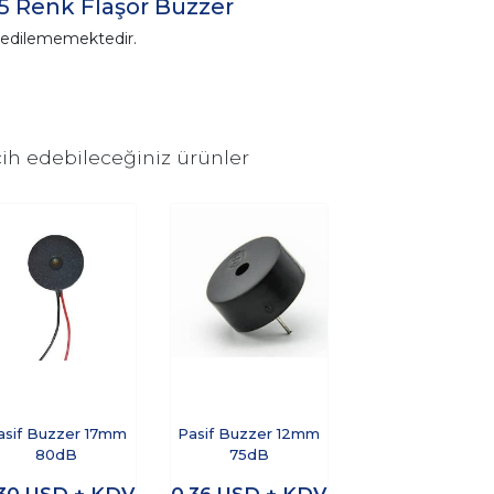
5 Renk Flaşör Buzzer
n edilememektedir.
ih edebileceğiniz ürünler
asif Buzzer 17mm
Pasif Buzzer 12mm
80dB
75dB
,30
USD + KDV
0,36
USD + KDV