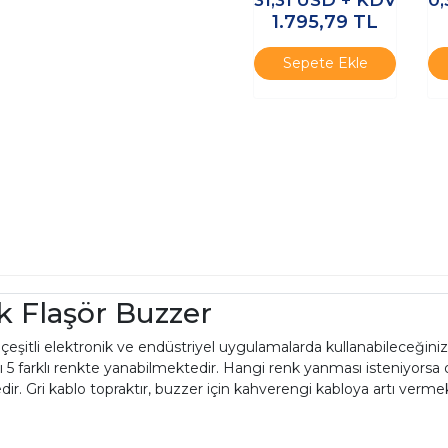
Durum Alarm Sireni
1.795,79
TL
Sepete Ekle
k Flaşör Buzzer
eşitli elektronik ve endüstriyel uygulamalarda kullanabileceğiniz 
ı 5 farklı renkte yanabilmektedir. Hangi renk yanması isteniyorsa 
edir. Gri kablo topraktır, buzzer için kahverengi kabloya artı verm