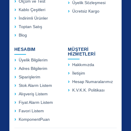
Ölçüm ve Test
Üyelik Sözleşmesi
Kablo Çeşitleri
Ücretsiz Kargo
İndirimli Ürünler
Toptan Satış
Blog
HESABIM
MÜŞTERİ
HİZMETLERİ
Üyelik Bilgilerim
Hakkımızda
Adres Bilgilerim
İletişim
Siparişlerim
Hesap Numaralarımız
Stok Alarm Listem
K.V.K.K. Politikası
Alışveriş Listem
Fiyat Alarm Listem
Favori Listem
KomponentPuan