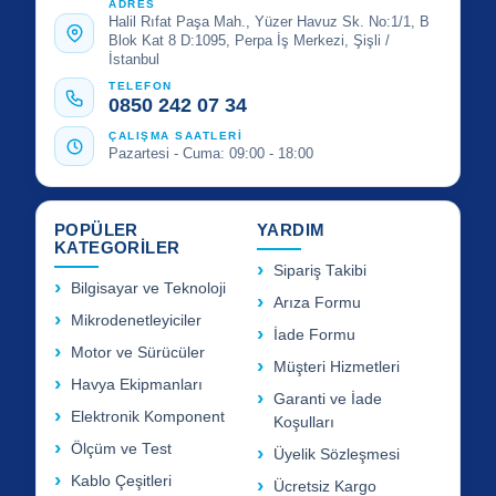
ADRES
Halil Rıfat Paşa Mah., Yüzer Havuz Sk. No:1/1, B
Blok Kat 8 D:1095, Perpa İş Merkezi, Şişli /
İstanbul
TELEFON
0850 242 07 34
ÇALIŞMA SAATLERİ
Pazartesi - Cuma: 09:00 - 18:00
POPÜLER
YARDIM
KATEGORİLER
Sipariş Takibi
Bilgisayar ve Teknoloji
Arıza Formu
Mikrodenetleyiciler
İade Formu
Motor ve Sürücüler
Müşteri Hizmetleri
Havya Ekipmanları
Garanti ve İade
Elektronik Komponent
Koşulları
Ölçüm ve Test
Üyelik Sözleşmesi
Kablo Çeşitleri
Ücretsiz Kargo