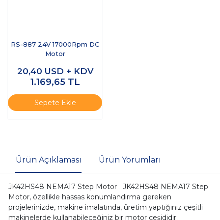
RS-887 24V 17000Rpm DC
Motor
20,40
USD + KDV
1.169,65
TL
Sepete Ekle
Ürün Açıklaması
Ürün Yorumları
JK42HS48 NEMA17 Step Motor JK42HS48 NEMA17 Step
Motor, özellikle hassas konumlandırma gereken
projelerinizde, makine imalatında, üretim yaptığınız çeşitli
makinelerde kullanabileceğiniz bir motor çeşididir.