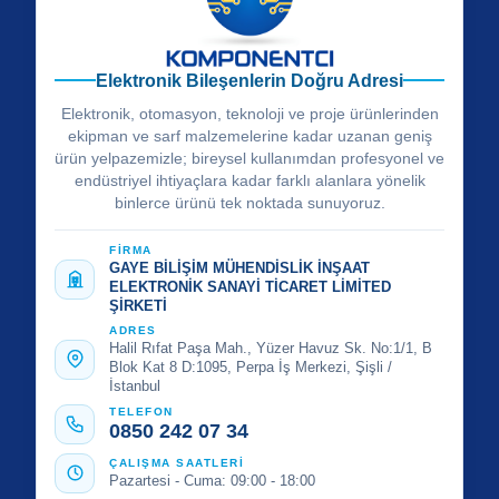
Elektronik Bileşenlerin Doğru Adresi
Elektronik, otomasyon, teknoloji ve proje ürünlerinden
ekipman ve sarf malzemelerine kadar uzanan geniş
ürün yelpazemizle; bireysel kullanımdan profesyonel ve
endüstriyel ihtiyaçlara kadar farklı alanlara yönelik
binlerce ürünü tek noktada sunuyoruz.
FİRMA
GAYE BİLİŞİM MÜHENDİSLİK İNŞAAT
ELEKTRONİK SANAYİ TİCARET LİMİTED
ŞİRKETİ
ADRES
Halil Rıfat Paşa Mah., Yüzer Havuz Sk. No:1/1, B
Blok Kat 8 D:1095, Perpa İş Merkezi, Şişli /
İstanbul
TELEFON
0850 242 07 34
ÇALIŞMA SAATLERİ
Pazartesi - Cuma: 09:00 - 18:00