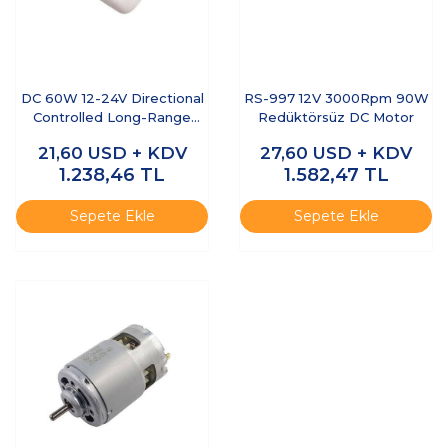
DC 60W 12-24V Directional
RS-997 12V 3000Rpm 90W
Controlled Long-Range
Redüktörsüz DC Motor
Motor Driver
21,60
USD + KDV
27,60
USD + KDV
1.238,46
TL
1.582,47
TL
Sepete Ekle
Sepete Ekle