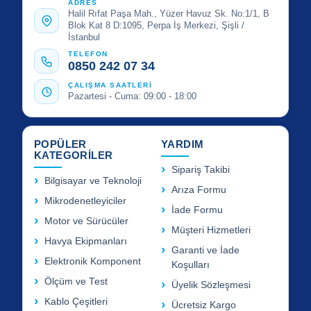
ADRES
Halil Rıfat Paşa Mah., Yüzer Havuz Sk. No:1/1, B
Blok Kat 8 D:1095, Perpa İş Merkezi, Şişli /
İstanbul
TELEFON
0850 242 07 34
ÇALIŞMA SAATLERİ
Pazartesi - Cuma: 09:00 - 18:00
POPÜLER
YARDIM
KATEGORİLER
Sipariş Takibi
Bilgisayar ve Teknoloji
Arıza Formu
Mikrodenetleyiciler
İade Formu
Motor ve Sürücüler
Müşteri Hizmetleri
Havya Ekipmanları
Garanti ve İade
Elektronik Komponent
Koşulları
Ölçüm ve Test
Üyelik Sözleşmesi
Kablo Çeşitleri
Ücretsiz Kargo