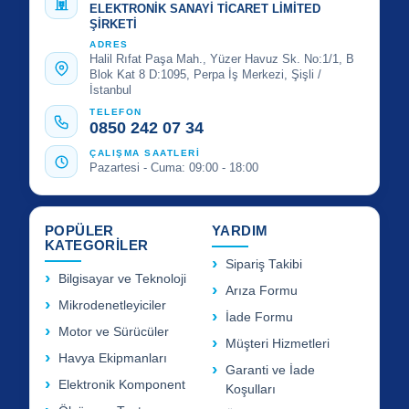
ELEKTRONİK SANAYİ TİCARET LİMİTED
ŞİRKETİ
ADRES
Halil Rıfat Paşa Mah., Yüzer Havuz Sk. No:1/1, B
Blok Kat 8 D:1095, Perpa İş Merkezi, Şişli /
İstanbul
TELEFON
0850 242 07 34
ÇALIŞMA SAATLERİ
Pazartesi - Cuma: 09:00 - 18:00
POPÜLER
YARDIM
KATEGORİLER
Sipariş Takibi
Bilgisayar ve Teknoloji
Arıza Formu
Mikrodenetleyiciler
İade Formu
Motor ve Sürücüler
Müşteri Hizmetleri
Havya Ekipmanları
Garanti ve İade
Elektronik Komponent
Koşulları