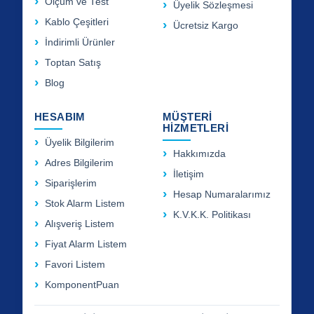
Ölçüm ve Test
Üyelik Sözleşmesi
Kablo Çeşitleri
Ücretsiz Kargo
İndirimli Ürünler
Toptan Satış
Blog
HESABIM
MÜŞTERİ
HİZMETLERİ
Üyelik Bilgilerim
Hakkımızda
Adres Bilgilerim
İletişim
Siparişlerim
Hesap Numaralarımız
Stok Alarm Listem
K.V.K.K. Politikası
Alışveriş Listem
Fiyat Alarm Listem
Favori Listem
KomponentPuan