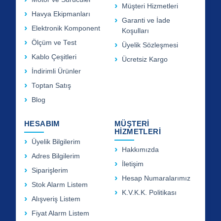
Müşteri Hizmetleri
Havya Ekipmanları
Garanti ve İade
Elektronik Komponent
Koşulları
Ölçüm ve Test
Üyelik Sözleşmesi
Kablo Çeşitleri
Ücretsiz Kargo
İndirimli Ürünler
Toptan Satış
Blog
HESABIM
MÜŞTERİ
HİZMETLERİ
Üyelik Bilgilerim
Hakkımızda
Adres Bilgilerim
İletişim
Siparişlerim
Hesap Numaralarımız
Stok Alarm Listem
K.V.K.K. Politikası
Alışveriş Listem
Fiyat Alarm Listem