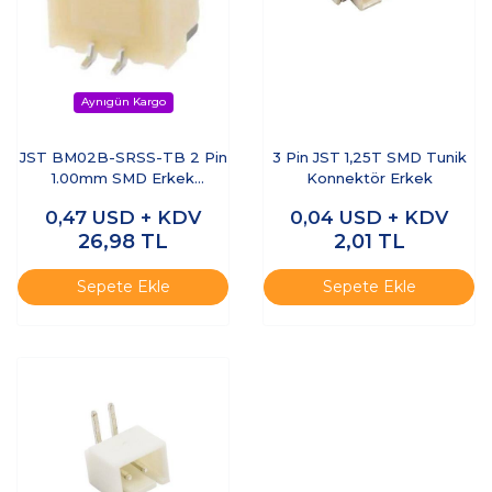
JST BM02B-SRSS-TB 2 Pin
3 Pin JST 1,25T SMD Tunik
1.00mm SMD Erkek
Konnektör Erkek
Konnektör
0,47
USD + KDV
0,04
USD + KDV
26,98
TL
2,01
TL
Sepete Ekle
Sepete Ekle