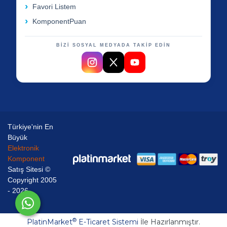
Favori Listem
KomponentPuan
BİZİ SOSYAL MEDYADA TAKİP EDİN
Türkiye'nin En
Büyük
Elektronik
Komponent
Satış Sitesi ©
Copyright 2005
- 2026
®
PlatinMarket
E-Ticaret Sistemi
İle Hazırlanmıştır.