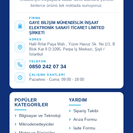
binlerce ürünü tek noktada sunuyoruz.
FİRMA
GAYE BİLİŞİM MÜHENDİSLİK İNŞAAT
ELEKTRONİK SANAYİ TİCARET LİMİTED
ŞİRKETİ
ADRES
Halil Rıfat Paşa Mah., Yüzer Havuz Sk. No:1/1, B
Blok Kat 8 D:1095, Perpa İş Merkezi, Şişli /
İstanbul
TELEFON
0850 242 07 34
ÇALIŞMA SAATLERİ
Pazartesi - Cuma: 09:00 - 18:00
POPÜLER
YARDIM
KATEGORİLER
Sipariş Takibi
Bilgisayar ve Teknoloji
Arıza Formu
Mikrodenetleyiciler
İade Formu
Motor ve Sürücüler