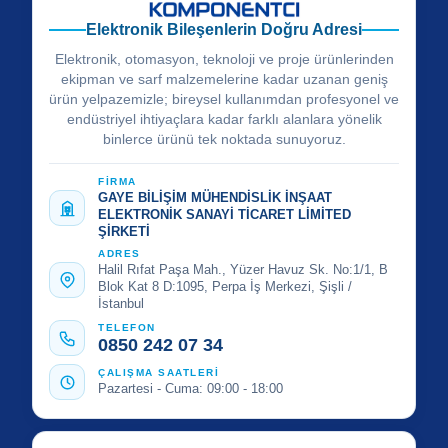
Elektronik Bileşenlerin Doğru Adresi
Elektronik, otomasyon, teknoloji ve proje ürünlerinden
ekipman ve sarf malzemelerine kadar uzanan geniş
ürün yelpazemizle; bireysel kullanımdan profesyonel ve
endüstriyel ihtiyaçlara kadar farklı alanlara yönelik
binlerce ürünü tek noktada sunuyoruz.
FİRMA
GAYE BİLİŞİM MÜHENDİSLİK İNŞAAT
ELEKTRONİK SANAYİ TİCARET LİMİTED
ŞİRKETİ
ADRES
Halil Rıfat Paşa Mah., Yüzer Havuz Sk. No:1/1, B
Blok Kat 8 D:1095, Perpa İş Merkezi, Şişli /
İstanbul
TELEFON
0850 242 07 34
ÇALIŞMA SAATLERİ
Pazartesi - Cuma: 09:00 - 18:00