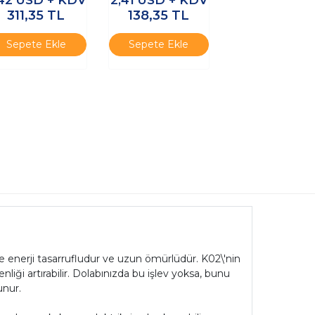
311,35
TL
138,35
TL
Sepete Ekle
Sepete Ekle
lı ve enerji tasarrufludur ve uzun ömürlüdür. K02\'nin
nliği artırabilir. Dolabınızda bu işlev yoksa, bunu
unur.