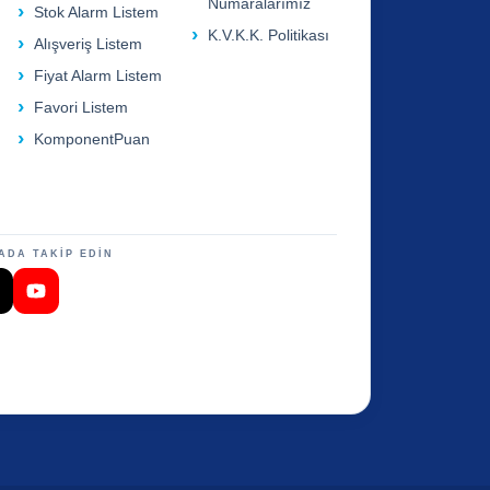
Numaralarımız
Stok Alarm Listem
K.V.K.K. Politikası
Alışveriş Listem
Fiyat Alarm Listem
Favori Listem
KomponentPuan
ADA TAKİP EDİN