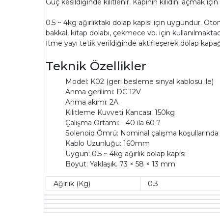
Güç kesildiğinde kilitlenir. Kapının kilidini açmak için 
0.5 ~ 4kg ağırlıktaki dolap kapısı için uygundur. Oto
bakkal, kitap dolabı, çekmece vb. için kullanılmaktad
İtme yayı tetik verildiğinde aktifleşerek dolap kapağ
Teknik Özellikler
Model: K02 (geri besleme sinyal kablosu ile)
Anma gerilimi: DC 12V
Anma akımı: 2A
Kilitleme Kuvveti Kancası: 150kg
Çalışma Ortamı: - 40 ila 60 ?
Solenoid Ömrü: Nominal çalışma koşullarında
Kablo Uzunluğu: 160mm
Uygun: 0.5 ~ 4kg ağırlık dolap kapısı
Boyut: Yaklaşık. 73 × 58 × 13 mm
Ağırlık (Kg)
0.3