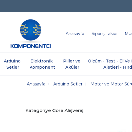
Anasayfa
Sipariş Takibi
Müş
Arduino 
Elektronik 
Piller ve 
Ölçüm - Test - El V
Setler
Komponent
Aküler
Aletleri - Hır
Anasayfa
Arduino Setler
Motor ve Motor Sür
Kategoriye Göre Alışveriş