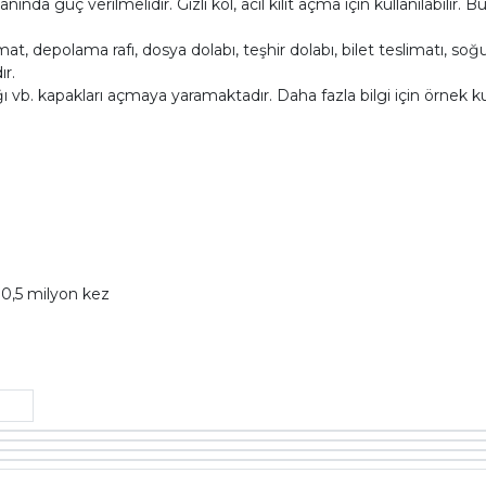
anında güç verilmelidir. Gizli kol, acil kilit açma için kullanılabilir. 
mat, depolama rafı, dosya dolabı, teşhir dolabı, bilet teslimatı, s
ır.
ı vb. kapakları açmaya yaramaktadır. Daha fazla bilgi için örnek ku
 0,5 milyon kez