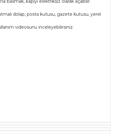
Buna basmak, kapıyı elektriksiz olarak açabilir.
oğutmalı dolap, posta kutusu, gazete kutusu, yerel
llanım videosunu inceleyebilirsiniz.