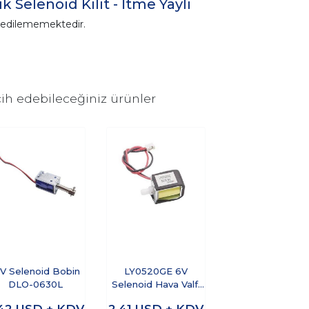
 Selenoid Kilit - İtme Yaylı
n edilememektedir.
ih edebileceğiniz ürünler
2V Selenoid Bobin
LY0520GE 6V
DLO-0630L
Selenoid Hava Valfi
Tek Yönlü NC
,42
USD + KDV
2,41
USD + KDV