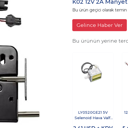
K02 12V 2A Manyetik
Bu ürün geçici olarak temi
Gelince Haber Ver
Bu ürünün yerine terc
LY0520GE21 5V
1
Selenoid Hava Valfi
Tek Yönlü NC
2,41
USD + KDV
5