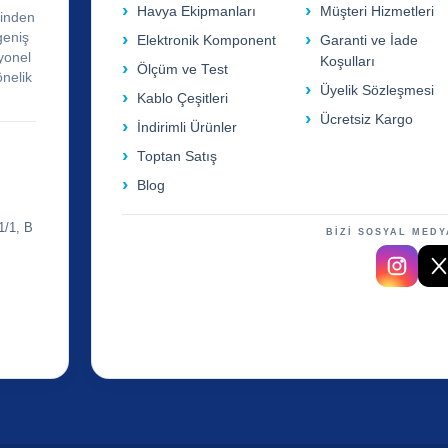
Havya Ekipmanları
Müşteri Hizmetleri
rinden
geniş
Elektronik Komponent
Garanti ve İade
yonel
Koşulları
Ölçüm ve Test
önelik
Üyelik Sözleşmesi
Kablo Çeşitleri
Ücretsiz Kargo
İndirimli Ürünler
Toptan Satış
Blog
1/1, B
BİZİ SOSYAL MEDY