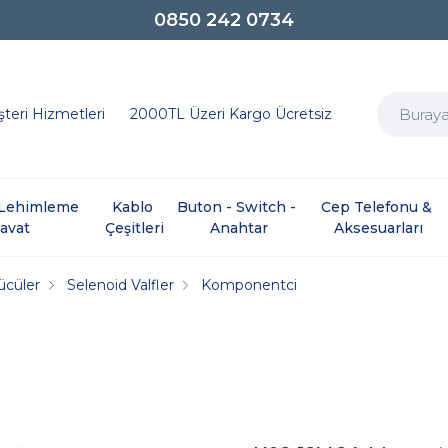
0850 242 0734
teri Hizmetleri
2000TL Üzeri Kargo Ücretsiz
e Lehimleme 
Kablo 
Buton - Switch - 
Cep Telefonu & 
davat
Çeşitleri
Anahtar
Aksesuarları
ücüler
Selenoid Valfler
Komponentci