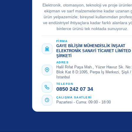
Elektronik, otomasyon, teknoloji ve proje ürünle
ekipman ve sarf malzemelerine kadar uzanan 
ürün yelpazemizle; bireysel kullanımdan profes
ve endüstriyel ihtiyaçlara kadar farklı alanlara y
binlerce ürünü tek noktada sunuyoruz.
FİRMA
GAYE BİLİŞİM MÜHENDİSLİK İNŞAAT
ELEKTRONİK SANAYİ TİCARET LİMİTED
ŞİRKETİ
ADRES
Halil Rıfat Paşa Mah., Yüzer Havuz Sk. No:
Blok Kat 8 D:1095, Perpa İş Merkezi, Şişli /
İstanbul
TELEFON
0850 242 07 34
ÇALIŞMA SAATLERİ
Pazartesi - Cuma: 09:00 - 18:00