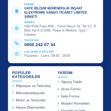
FİRMA
GAYE BİLİŞİM MÜHENDİSLİK İNŞAAT
ELEKTRONİK SANAYİ TİCARET LİMİTED
ŞİRKETİ
ADRES
Halil Rıfat Paşa Mah., Yüzer Havuz Sk. No:1/1, B
Blok Kat 8 D:1095, Perpa İş Merkezi, Şişli /
İstanbul
TELEFON
0850 242 07 34
ÇALIŞMA SAATLERİ
Pazartesi - Cuma: 09:00 - 18:00
POPÜLER
YARDIM
KATEGORİLER
Sipariş Takibi
Bilgisayar ve Teknoloji
Arıza Formu
Mikrodenetleyiciler
İade Formu
Motor ve Sürücüler
Müşteri Hizmetleri
Havya Ekipmanları
Garanti ve İade