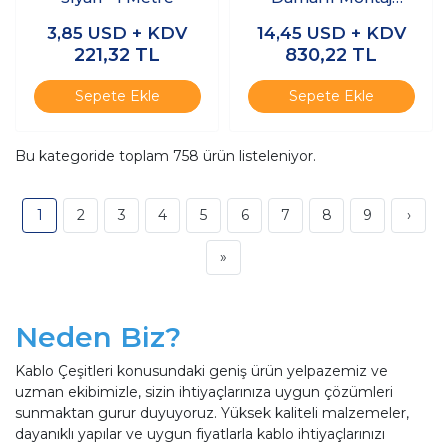
Kablosu - Beyaz
3,85
USD + KDV
14,45
USD + KDV
221,32
TL
830,22
TL
Sepete Ekle
Sepete Ekle
Bu kategoride toplam
758
ürün listeleniyor.
1
2
3
4
5
6
7
8
9
›
»
Neden Biz?
Kablo Çeşitleri konusundaki geniş ürün yelpazemiz ve
uzman ekibimizle, sizin ihtiyaçlarınıza uygun çözümleri
sunmaktan gurur duyuyoruz. Yüksek kaliteli malzemeler,
dayanıklı yapılar ve uygun fiyatlarla kablo ihtiyaçlarınızı