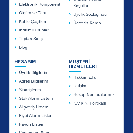
Elektronik Komponent
Koşulları
Ölçüm ve Test
Üyelik Sözleşmesi
Kablo Çeşitleri
Ücretsiz Kargo
İndirimli Ürünler
Toptan Satış
Blog
HESABIM
MÜŞTERİ
HİZMETLERİ
Üyelik Bilgilerim
Hakkımızda
Adres Bilgilerim
İletişim
Siparişlerim
Hesap Numaralarımız
Stok Alarm Listem
K.V.K.K. Politikası
Alışveriş Listem
Fiyat Alarm Listem
Favori Listem
KomponentPuan