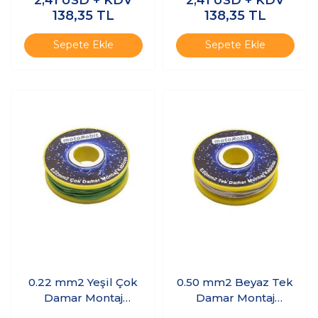
2,41
USD + KDV
2,41
USD + KDV
138,35
TL
138,35
TL
Sepete Ekle
Sepete Ekle
0.22 mm2 Yeşil Çok
0.50 mm2 Beyaz Tek
Damar Montaj
Damar Montaj
Kablosu - 10 Metre
Kablosu - 10 Metre