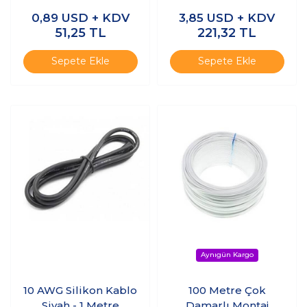
0,89
USD + KDV
3,85
USD + KDV
51,25
TL
221,32
TL
Sepete Ekle
Sepete Ekle
10 AWG Silikon Kablo
100 Metre Çok
Siyah - 1 Metre
Damarlı Montaj