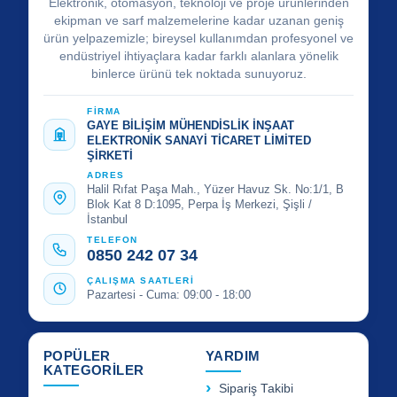
Elektronik, otomasyon, teknoloji ve proje ürünlerinden
ekipman ve sarf malzemelerine kadar uzanan geniş
ürün yelpazemizle; bireysel kullanımdan profesyonel ve
endüstriyel ihtiyaçlara kadar farklı alanlara yönelik
binlerce ürünü tek noktada sunuyoruz.
FİRMA
GAYE BİLİŞİM MÜHENDİSLİK İNŞAAT
ELEKTRONİK SANAYİ TİCARET LİMİTED
ŞİRKETİ
ADRES
Halil Rıfat Paşa Mah., Yüzer Havuz Sk. No:1/1, B
Blok Kat 8 D:1095, Perpa İş Merkezi, Şişli /
İstanbul
TELEFON
0850 242 07 34
ÇALIŞMA SAATLERİ
Pazartesi - Cuma: 09:00 - 18:00
POPÜLER
YARDIM
KATEGORİLER
Sipariş Takibi