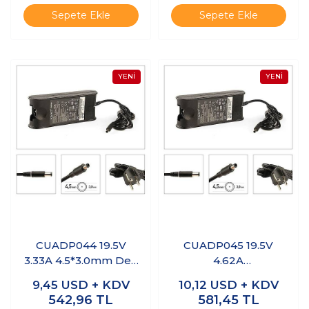
Sepete Ekle
Sepete Ekle
CUADP044 19.5V
CUADP045 19.5V
3.33A 4.5*3.0mm Dell
4.62A
Notebook Adaptör
4.5*3.0mm Dell Uyu
9,45
USD + KDV
10,12
USD + KDV
mlu Notebook
542,96
TL
581,45
TL
Adaptör