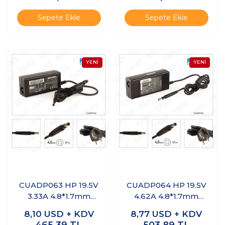
Sepete Ekle
Sepete Ekle
CUADP063 HP 19.5V
CUADP064 HP 19.5V
3.33A 4.8*1.7mm
4.62A 4.8*1.7mm
Uyumlu Notebook
Uyumlu Notebook
8,10
USD + KDV
8,77
USD + KDV
Adaptör
Adaptör