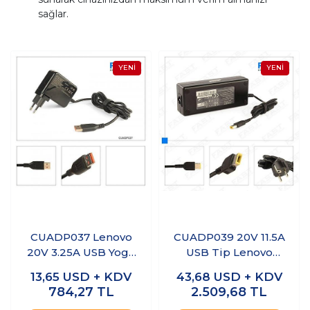
sağlar.
CUADP037 Lenovo
CUADP039 20V 11.5A
20V 3.25A USB Yoga
USB Tip Lenovo
4/3 Pro Uyumlu
Notebook Adaptör
13,65
USD + KDV
43,68
USD + KDV
Notebook Adaptör
784,27
TL
2.509,68
TL