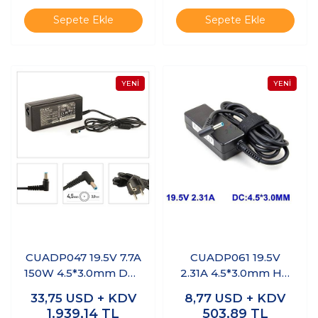
Sepete Ekle
Sepete Ekle
CUADP047 19.5V 7.7A
CUADP061 19.5V
150W 4.5*3.0mm Dell
2.31A 4.5*3.0mm HP
Uyumlu Notebook
Notebook Adaptör
33,75
USD + KDV
8,77
USD + KDV
Adaptör
1.939,14
TL
503,89
TL