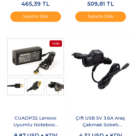
465,39
TL
509,81
TL
Sepete Ekle
Sepete Ekle
CUADP32 Lenovo
Çift USB 5V 3.6A Araç
Uyumlu Notebook
Çakmak Soketi
Adaptör 20V 3.25A
Micro USB Çıkışlı -
8,87
USD + KDV
4,32
USD + KDV