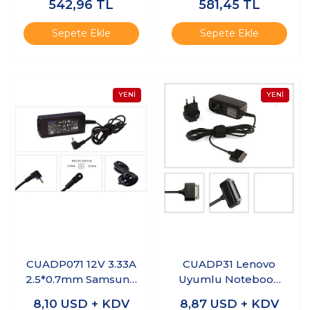
542,96
TL
581,45
TL
Sepete Ekle
Sepete Ekle
CUADP071 12V 3.33A
CUADP31 Lenovo
2.5*0.7mm Samsung
Uyumlu Notebook
Notebook Adaptör
Adaptör – 20V 2.25A
8,10
USD + KDV
8,87
USD + KDV
USB Tip