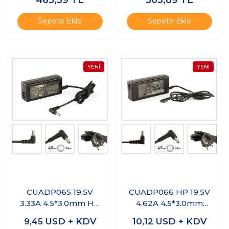
465,39
TL
503,89
TL
Sepete Ekle
Sepete Ekle
CUADP065 19.5V
CUADP066 HP 19.5V
3.33A 4.5*3.0mm HP
4.62A 4.5*3.0mm
Notebook Adaptör
Uyumlu Notebook
9,45
USD + KDV
10,12
USD + KDV
Adaptör