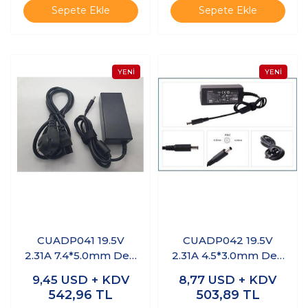
Sepete Ekle
Sepete Ekle
CUADP041 19.5V
CUADP042 19.5V
2.31A 7.4*5.0mm Dell
2.31A 4.5*3.0mm Dell
Notebook Adaptör
Notebook Adaptör
9,45
USD + KDV
8,77
USD + KDV
542,96
TL
503,89
TL