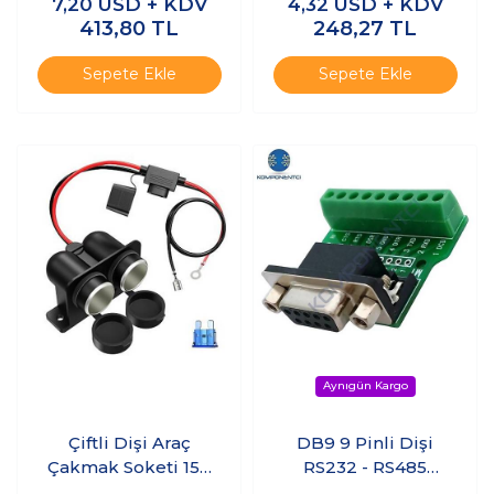
7,20
USD + KDV
4,32
USD + KDV
413,80
TL
248,27
TL
Sepete Ekle
Sepete Ekle
Çiftli Dişi Araç
DB9 9 Pinli Dişi
Çakmak Soketi 15A
RS232 - RS485
Sigortalı - 50cm
Dönüştürücü