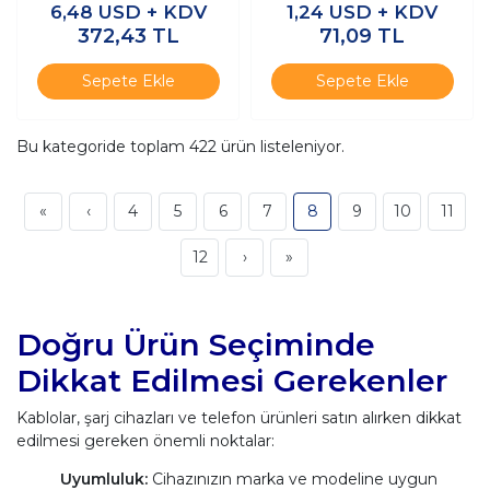
6,48
USD + KDV
1,24
USD + KDV
Kablolu
Converter
372,43
TL
71,09
TL
Sepete Ekle
Sepete Ekle
Bu kategoride toplam
422
ürün listeleniyor.
«
‹
4
5
6
7
8
9
10
11
12
›
»
Doğru Ürün Seçiminde
Dikkat Edilmesi Gerekenler
Kablolar, şarj cihazları ve telefon ürünleri satın alırken dikkat
edilmesi gereken önemli noktalar:
Uyumluluk:
Cihazınızın marka ve modeline uygun