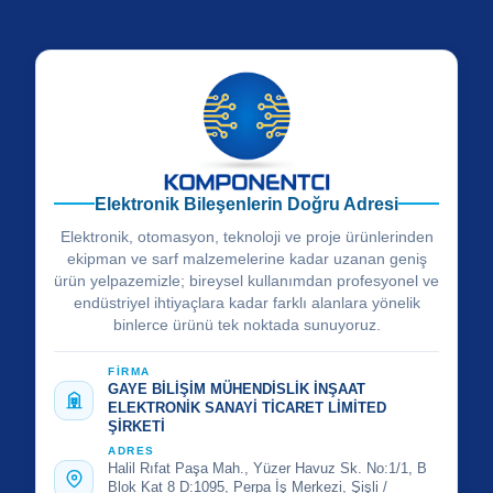
Elektronik Bileşenlerin Doğru Adresi
Elektronik, otomasyon, teknoloji ve proje ürünlerinden
ekipman ve sarf malzemelerine kadar uzanan geniş
ürün yelpazemizle; bireysel kullanımdan profesyonel ve
endüstriyel ihtiyaçlara kadar farklı alanlara yönelik
binlerce ürünü tek noktada sunuyoruz.
FİRMA
GAYE BİLİŞİM MÜHENDİSLİK İNŞAAT
ELEKTRONİK SANAYİ TİCARET LİMİTED
ŞİRKETİ
ADRES
Halil Rıfat Paşa Mah., Yüzer Havuz Sk. No:1/1, B
Blok Kat 8 D:1095, Perpa İş Merkezi, Şişli /