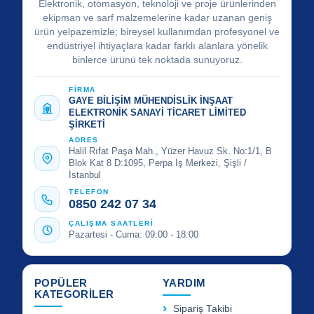
Elektronik, otomasyon, teknoloji ve proje ürünlerinden
ekipman ve sarf malzemelerine kadar uzanan geniş
ürün yelpazemizle; bireysel kullanımdan profesyonel ve
endüstriyel ihtiyaçlara kadar farklı alanlara yönelik
binlerce ürünü tek noktada sunuyoruz.
FİRMA
GAYE BİLİŞİM MÜHENDİSLİK İNŞAAT
ELEKTRONİK SANAYİ TİCARET LİMİTED
ŞİRKETİ
ADRES
Halil Rıfat Paşa Mah., Yüzer Havuz Sk. No:1/1, B
Blok Kat 8 D:1095, Perpa İş Merkezi, Şişli /
İstanbul
TELEFON
0850 242 07 34
ÇALIŞMA SAATLERİ
Pazartesi - Cuma: 09:00 - 18:00
POPÜLER
YARDIM
KATEGORİLER
Sipariş Takibi