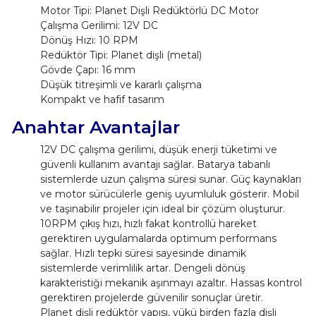
Motor Tipi: Planet Dişli Redüktörlü DC Motor
Çalışma Gerilimi: 12V DC
Dönüş Hızı: 10 RPM
Redüktör Tipi: Planet dişli (metal)
Gövde Çapı: 16 mm
Düşük titreşimli ve kararlı çalışma
Kompakt ve hafif tasarım
Anahtar Avantajlar
12V DC çalışma gerilimi, düşük enerji tüketimi ve
güvenli kullanım avantajı sağlar. Batarya tabanlı
sistemlerde uzun çalışma süresi sunar. Güç kaynakları
ve motor sürücülerle geniş uyumluluk gösterir. Mobil
ve taşınabilir projeler için ideal bir çözüm oluşturur.
10RPM çıkış hızı, hızlı fakat kontrollü hareket
gerektiren uygulamalarda optimum performans
sağlar. Hızlı tepki süresi sayesinde dinamik
sistemlerde verimlilik artar. Dengeli dönüş
karakteristiği mekanik aşınmayı azaltır. Hassas kontrol
gerektiren projelerde güvenilir sonuçlar üretir.
Planet dişli redüktör yapısı, yükü birden fazla dişli