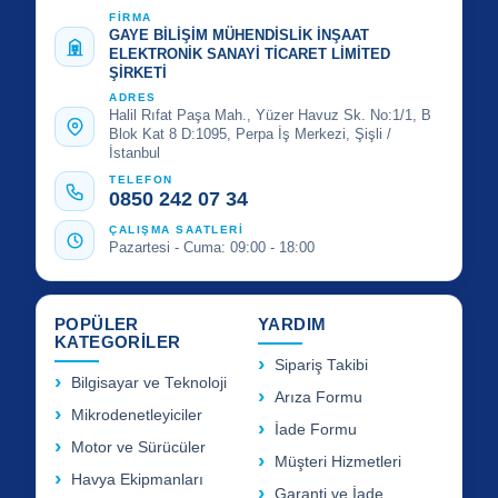
FİRMA
GAYE BİLİŞİM MÜHENDİSLİK İNŞAAT
ELEKTRONİK SANAYİ TİCARET LİMİTED
ŞİRKETİ
ADRES
Halil Rıfat Paşa Mah., Yüzer Havuz Sk. No:1/1, B
Blok Kat 8 D:1095, Perpa İş Merkezi, Şişli /
İstanbul
TELEFON
0850 242 07 34
ÇALIŞMA SAATLERİ
Pazartesi - Cuma: 09:00 - 18:00
POPÜLER
YARDIM
KATEGORİLER
Sipariş Takibi
Bilgisayar ve Teknoloji
Arıza Formu
Mikrodenetleyiciler
İade Formu
Motor ve Sürücüler
Müşteri Hizmetleri
Havya Ekipmanları
Garanti ve İade