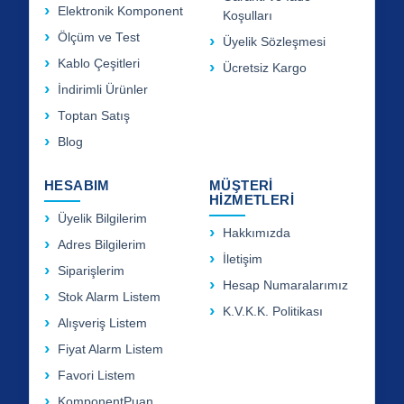
Elektronik Komponent
Koşulları
Ölçüm ve Test
Üyelik Sözleşmesi
Kablo Çeşitleri
Ücretsiz Kargo
İndirimli Ürünler
Toptan Satış
Blog
HESABIM
MÜŞTERİ
HİZMETLERİ
Üyelik Bilgilerim
Hakkımızda
Adres Bilgilerim
İletişim
Siparişlerim
Hesap Numaralarımız
Stok Alarm Listem
K.V.K.K. Politikası
Alışveriş Listem
Fiyat Alarm Listem
Favori Listem
KomponentPuan