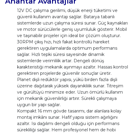
Anahtar Avantajlar
12V DC çalışma gerilimi, düşük enerji tüketimi ve
güvenli kullanım avantajı sağlar. Batarya tabanlı
sistemlerde uzun çalışma süresi sunar. Güç kaynakları
ve motor sürücülerle geniş uyumluluk gösterir. Mobil
ve taşınabilir projeler için ideal bir çözüm oluşturur.
30RPM çıkış hızı, hızlı fakat kontrollü hareket
gerektiren uygulamalarda optimum performans
sağlar. Hızlı tepki süresi sayesinde dinamik
sistemlerde verimlilik artar. Dengeli dönüş
karakteristiği mekanik aşınmayı azaltır. Hassas kontrol
gerektiren projelerde güvenilir sonuçlar üretir.
Planet dişli redüktör yapısı, yükü birden fazla dişli
üzerine dağıtarak yüksek dayanıklılık sunar. Titreşim
ve gürültüyü minimize eder. Uzun ömürlü kullanım
için mekanik güvenilirliği artırır. Sürekli çalışmaya
uygun bir yapı sağlar.
Kompakt 16 mm gövde tasarımı, dar alanlara kolay
montaj imkânı sunar. Hafif yapısı sistem ağırlığını
azaltır. Isı dağılımı dengeli olduğu için performans
sürekliliği sağlar. Hem profesyonel hem de hobi