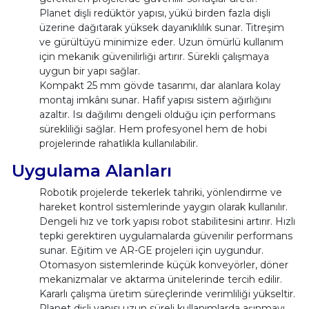
Planet dişli redüktör yapısı, yükü birden fazla dişli
üzerine dağıtarak yüksek dayanıklılık sunar. Titreşim
ve gürültüyü minimize eder. Uzun ömürlü kullanım
için mekanik güvenilirliği artırır. Sürekli çalışmaya
uygun bir yapı sağlar.
Kompakt 25 mm gövde tasarımı, dar alanlara kolay
montaj imkânı sunar. Hafif yapısı sistem ağırlığını
azaltır. Isı dağılımı dengeli olduğu için performans
sürekliliği sağlar. Hem profesyonel hem de hobi
projelerinde rahatlıkla kullanılabilir.
Uygulama Alanları
Robotik projelerde tekerlek tahriki, yönlendirme ve
hareket kontrol sistemlerinde yaygın olarak kullanılır.
Dengeli hız ve tork yapısı robot stabilitesini artırır. Hızlı
tepki gerektiren uygulamalarda güvenilir performans
sunar. Eğitim ve AR-GE projeleri için uygundur.
Otomasyon sistemlerinde küçük konveyörler, döner
mekanizmalar ve aktarma ünitelerinde tercih edilir.
Kararlı çalışma üretim süreçlerinde verimliliği yükseltir.
Planet dişli yapısı uzun süreli kullanımlarda aşınmayı