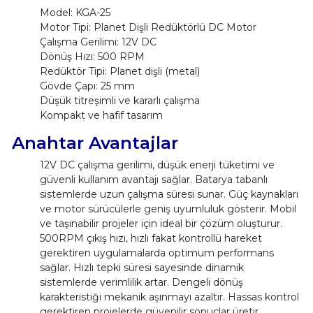
Model: KGA-25
Motor Tipi: Planet Dişli Redüktörlü DC Motor
Çalışma Gerilimi: 12V DC
Dönüş Hızı: 500 RPM
Redüktör Tipi: Planet dişli (metal)
Gövde Çapı: 25 mm
Düşük titreşimli ve kararlı çalışma
Kompakt ve hafif tasarım
Anahtar Avantajlar
12V DC çalışma gerilimi, düşük enerji tüketimi ve
güvenli kullanım avantajı sağlar. Batarya tabanlı
sistemlerde uzun çalışma süresi sunar. Güç kaynakları
ve motor sürücülerle geniş uyumluluk gösterir. Mobil
ve taşınabilir projeler için ideal bir çözüm oluşturur.
500RPM çıkış hızı, hızlı fakat kontrollü hareket
gerektiren uygulamalarda optimum performans
sağlar. Hızlı tepki süresi sayesinde dinamik
sistemlerde verimlilik artar. Dengeli dönüş
karakteristiği mekanik aşınmayı azaltır. Hassas kontrol
gerektiren projelerde güvenilir sonuçlar üretir.