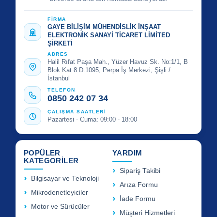
FİRMA
GAYE BİLİŞİM MÜHENDİSLİK İNŞAAT
ELEKTRONİK SANAYİ TİCARET LİMİTED
ŞİRKETİ
ADRES
Halil Rıfat Paşa Mah., Yüzer Havuz Sk. No:1/1, B
Blok Kat 8 D:1095, Perpa İş Merkezi, Şişli /
İstanbul
TELEFON
0850 242 07 34
ÇALIŞMA SAATLERİ
Pazartesi - Cuma: 09:00 - 18:00
POPÜLER
YARDIM
KATEGORİLER
Sipariş Takibi
Bilgisayar ve Teknoloji
Arıza Formu
Mikrodenetleyiciler
İade Formu
Motor ve Sürücüler
Müşteri Hizmetleri