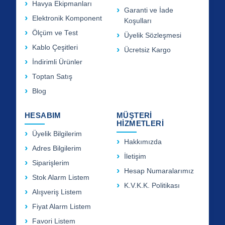
Havya Ekipmanları
Garanti ve İade
Elektronik Komponent
Koşulları
Ölçüm ve Test
Üyelik Sözleşmesi
Kablo Çeşitleri
Ücretsiz Kargo
İndirimli Ürünler
Toptan Satış
Blog
HESABIM
MÜŞTERİ
HİZMETLERİ
Üyelik Bilgilerim
Hakkımızda
Adres Bilgilerim
İletişim
Siparişlerim
Hesap Numaralarımız
Stok Alarm Listem
K.V.K.K. Politikası
Alışveriş Listem
Fiyat Alarm Listem
Favori Listem