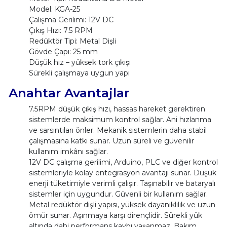
Model: KGA-25
Çalışma Gerilimi: 12V DC
Çıkış Hızı: 7.5 RPM
Redüktör Tipi: Metal Dişli
Gövde Çapı: 25 mm
Düşük hız – yüksek tork çıkışı
Sürekli çalışmaya uygun yapı
Anahtar Avantajlar
7.5RPM düşük çıkış hızı, hassas hareket gerektiren
sistemlerde maksimum kontrol sağlar. Ani hızlanma
ve sarsıntıları önler. Mekanik sistemlerin daha stabil
çalışmasına katkı sunar. Uzun süreli ve güvenilir
kullanım imkânı sağlar.
12V DC çalışma gerilimi, Arduino, PLC ve diğer kontrol
sistemleriyle kolay entegrasyon avantajı sunar. Düşük
enerji tüketimiyle verimli çalışır. Taşınabilir ve bataryalı
sistemler için uygundur. Güvenli bir kullanım sağlar.
Metal redüktör dişli yapısı, yüksek dayanıklılık ve uzun
ömür sunar. Aşınmaya karşı dirençlidir. Sürekli yük
altında dahi performans kaybı yaşanmaz. Bakım