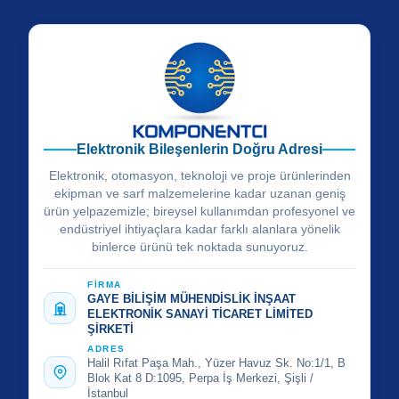
Elektronik Bileşenlerin Doğru Adresi
Elektronik, otomasyon, teknoloji ve proje ürünlerinden
ekipman ve sarf malzemelerine kadar uzanan geniş
ürün yelpazemizle; bireysel kullanımdan profesyonel ve
endüstriyel ihtiyaçlara kadar farklı alanlara yönelik
binlerce ürünü tek noktada sunuyoruz.
FİRMA
GAYE BİLİŞİM MÜHENDİSLİK İNŞAAT
ELEKTRONİK SANAYİ TİCARET LİMİTED
ŞİRKETİ
ADRES
Halil Rıfat Paşa Mah., Yüzer Havuz Sk. No:1/1, B
Blok Kat 8 D:1095, Perpa İş Merkezi, Şişli /
İstanbul