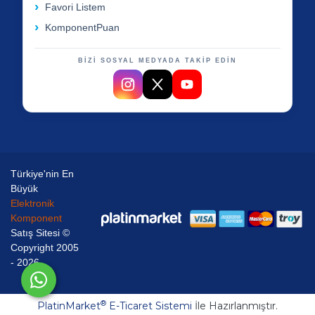
Favori Listem
KomponentPuan
BİZİ SOSYAL MEDYADA TAKİP EDİN
Türkiye'nin En
Büyük
Elektronik
Komponent
Satış Sitesi ©
Copyright 2005
- 2026
®
PlatinMarket
E-Ticaret Sistemi
İle Hazırlanmıştır.