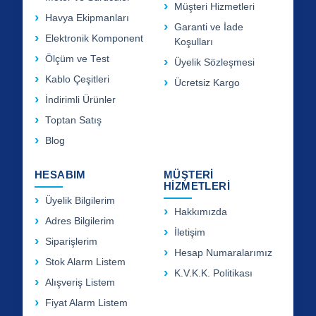
Müşteri Hizmetleri
Havya Ekipmanları
Garanti ve İade
Elektronik Komponent
Koşulları
Ölçüm ve Test
Üyelik Sözleşmesi
Kablo Çeşitleri
Ücretsiz Kargo
İndirimli Ürünler
Toptan Satış
Blog
HESABIM
MÜŞTERİ
HİZMETLERİ
Üyelik Bilgilerim
Hakkımızda
Adres Bilgilerim
İletişim
Siparişlerim
Hesap Numaralarımız
Stok Alarm Listem
K.V.K.K. Politikası
Alışveriş Listem
Fiyat Alarm Listem