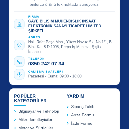
binlerce ürünü tek noktada sunuyoruz.
FİRMA
GAYE BİLİŞİM MÜHENDİSLİK İNŞAAT
ELEKTRONİK SANAYİ TİCARET LİMİTED
ŞİRKETİ
ADRES
Halil Rıfat Paşa Mah., Yüzer Havuz Sk. No:1/1, B
Blok Kat 8 D:1095, Perpa İş Merkezi, Şişli /
İstanbul
TELEFON
0850 242 07 34
ÇALIŞMA SAATLERİ
Pazartesi - Cuma: 09:00 - 18:00
POPÜLER
YARDIM
KATEGORİLER
Sipariş Takibi
Bilgisayar ve Teknoloji
Arıza Formu
Mikrodenetleyiciler
İade Formu
Motor ve Sürücüler