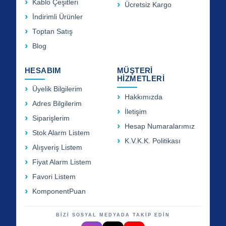
Kablo Çeşitleri
Ücretsiz Kargo
İndirimli Ürünler
Toptan Satış
Blog
HESABIM
MÜŞTERİ
HİZMETLERİ
Üyelik Bilgilerim
Hakkımızda
Adres Bilgilerim
İletişim
Siparişlerim
Hesap Numaralarımız
Stok Alarm Listem
K.V.K.K. Politikası
Alışveriş Listem
Fiyat Alarm Listem
Favori Listem
KomponentPuan
BİZİ SOSYAL MEDYADA TAKİP EDİN