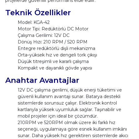
projelerde güvenilir performans elde edilir.
Teknik Özellikler
Model: KGA-42
Motor Tipi: Redüktörlü DC Motor
Çalışma Gerilimi: 12V DC
Dönüş Hızı: 210 RPM / 520 RPM
Entegre redüktörlü dişli mekanizma
Orta–yüksek hız ve dengeli tork çıkışı
Düşük titreşimli ve kararlı çalışma
Kompakt ve dayanıklı gövde yapısı
Anahtar Avantajlar
12V DC çalışma gerilimi, düşük enerji tüketimi ve
güvenli kullanım avantajı sunar. Batarya destekli
sistemlerde sorunsuz çalışır. Elektronik kontrol
kartlarıyla yüksek uyumluluk sağlar. Taşınabilir ve
mobil projeler için ideal bir çözümdür.
210RPM ve 520RPM olmak üzere iki farklı hız
seçeneği, uygulamaya göre esnek kullanım imkânı
sunar. Daha yüksek hız gerektiren sistemlerde akıcı