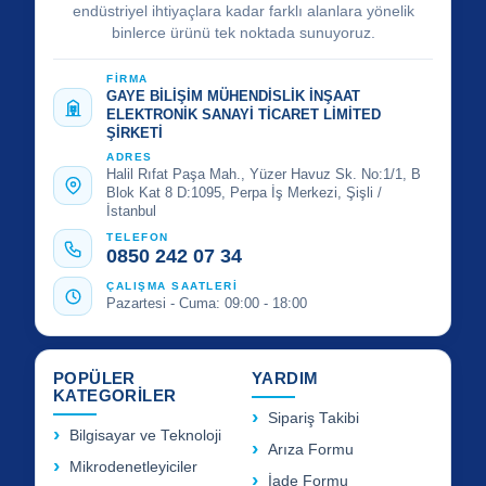
endüstriyel ihtiyaçlara kadar farklı alanlara yönelik
binlerce ürünü tek noktada sunuyoruz.
FİRMA
GAYE BİLİŞİM MÜHENDİSLİK İNŞAAT
ELEKTRONİK SANAYİ TİCARET LİMİTED
ŞİRKETİ
ADRES
Halil Rıfat Paşa Mah., Yüzer Havuz Sk. No:1/1, B
Blok Kat 8 D:1095, Perpa İş Merkezi, Şişli /
İstanbul
TELEFON
0850 242 07 34
ÇALIŞMA SAATLERİ
Pazartesi - Cuma: 09:00 - 18:00
POPÜLER
YARDIM
KATEGORİLER
Sipariş Takibi
Bilgisayar ve Teknoloji
Arıza Formu
Mikrodenetleyiciler
İade Formu