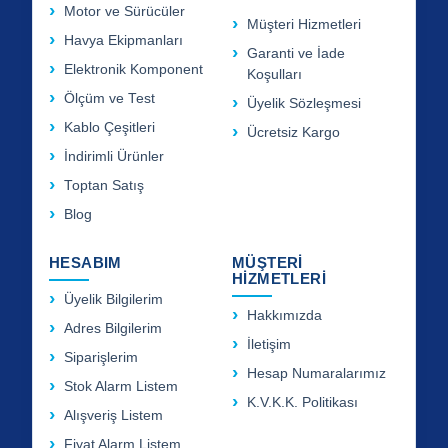
Motor ve Sürücüler
Müşteri Hizmetleri
Havya Ekipmanları
Garanti ve İade
Elektronik Komponent
Koşulları
Ölçüm ve Test
Üyelik Sözleşmesi
Kablo Çeşitleri
Ücretsiz Kargo
İndirimli Ürünler
Toptan Satış
Blog
HESABIM
MÜŞTERİ
HİZMETLERİ
Üyelik Bilgilerim
Hakkımızda
Adres Bilgilerim
İletişim
Siparişlerim
Hesap Numaralarımız
Stok Alarm Listem
K.V.K.K. Politikası
Alışveriş Listem
Fiyat Alarm Listem