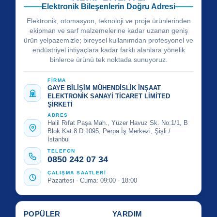
Elektronik Bileşenlerin Doğru Adresi
Elektronik, otomasyon, teknoloji ve proje ürünlerinden
ekipman ve sarf malzemelerine kadar uzanan geniş
ürün yelpazemizle; bireysel kullanımdan profesyonel ve
endüstriyel ihtiyaçlara kadar farklı alanlara yönelik
binlerce ürünü tek noktada sunuyoruz.
FİRMA
GAYE BİLİŞİM MÜHENDİSLİK İNŞAAT
ELEKTRONİK SANAYİ TİCARET LİMİTED
ŞİRKETİ
ADRES
Halil Rıfat Paşa Mah., Yüzer Havuz Sk. No:1/1, B
Blok Kat 8 D:1095, Perpa İş Merkezi, Şişli /
İstanbul
TELEFON
0850 242 07 34
ÇALIŞMA SAATLERİ
Pazartesi - Cuma: 09:00 - 18:00
POPÜLER
YARDIM