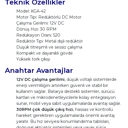
Teknik Özellikler
Model: KGA-42
Motor Tipi: Redüktörlü DC Motor
Çalışma Gerilimi: 12V DC
Dönüş Hızı: 30 RPM
Redüksiyon Oranı: 520
Redüktör Tipi: Metal dişli redüktör
Düşük titreşimli ve sessiz çalışma
Kompakt ve dayanıklı gövde
Yüksek tork çıkışı
Anahtar Avantajlar
12V DC çalışma gerilimi
, düşük voltajlı sistemlerde
enerji verimliliğini artırırken güvenli ve stabil bir
kullanım sağlar. Batarya destekli sistemler, sürücü
kartları ve mikrodenetleyicilerle kolay entegrasyon
sunar, mobil veya sabit uygulamalarda avantaj sağlar.
30RPM çok düşük çıkış hızı
, hassas ve kontrollü
hareket gerektiren uygulamalarda önemli avantaj
yaratır. Bu hız seviyesi konumlandırma tabloları,
doğrusal aktüatör sistemleri veya yavaş sürüş