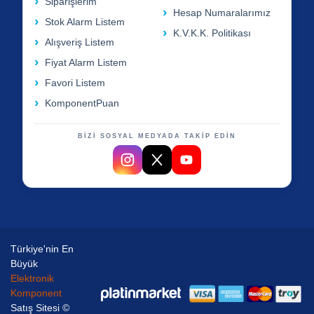
Siparişlerim
Hesap Numaralarımız
Stok Alarm Listem
K.V.K.K. Politikası
Alışveriş Listem
Fiyat Alarm Listem
Favori Listem
KomponentPuan
BİZİ SOSYAL MEDYADA TAKİP EDİN
Türkiye'nin En
Büyük
Elektronik
Komponent
Satış Sitesi ©