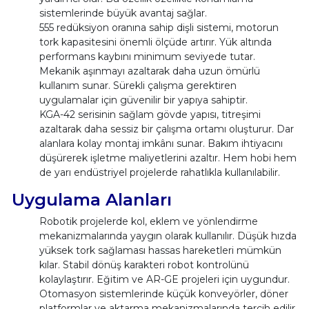
sistemlerinde büyük avantaj sağlar.
555 redüksiyon oranına sahip dişli sistemi, motorun
tork kapasitesini önemli ölçüde artırır. Yük altında
performans kaybını minimum seviyede tutar.
Mekanik aşınmayı azaltarak daha uzun ömürlü
kullanım sunar. Sürekli çalışma gerektiren
uygulamalar için güvenilir bir yapıya sahiptir.
KGA-42 serisinin sağlam gövde yapısı, titreşimi
azaltarak daha sessiz bir çalışma ortamı oluşturur. Dar
alanlara kolay montaj imkânı sunar. Bakım ihtiyacını
düşürerek işletme maliyetlerini azaltır. Hem hobi hem
de yarı endüstriyel projelerde rahatlıkla kullanılabilir.
Uygulama Alanları
Robotik projelerde kol, eklem ve yönlendirme
mekanizmalarında yaygın olarak kullanılır. Düşük hızda
yüksek tork sağlaması hassas hareketleri mümkün
kılar. Stabil dönüş karakteri robot kontrolünü
kolaylaştırır. Eğitim ve AR-GE projeleri için uygundur.
Otomasyon sistemlerinde küçük konveyörler, döner
platformlar ve aktarma mekanizmalarında tercih edilir.