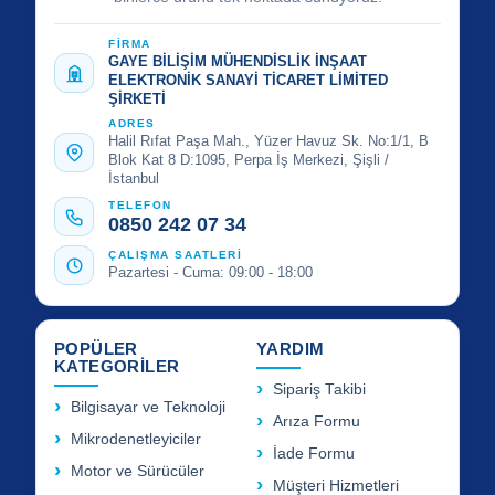
FİRMA
GAYE BİLİŞİM MÜHENDİSLİK İNŞAAT
ELEKTRONİK SANAYİ TİCARET LİMİTED
ŞİRKETİ
ADRES
Halil Rıfat Paşa Mah., Yüzer Havuz Sk. No:1/1, B
Blok Kat 8 D:1095, Perpa İş Merkezi, Şişli /
İstanbul
TELEFON
0850 242 07 34
ÇALIŞMA SAATLERİ
Pazartesi - Cuma: 09:00 - 18:00
POPÜLER
YARDIM
KATEGORİLER
Sipariş Takibi
Bilgisayar ve Teknoloji
Arıza Formu
Mikrodenetleyiciler
İade Formu
Motor ve Sürücüler
Müşteri Hizmetleri