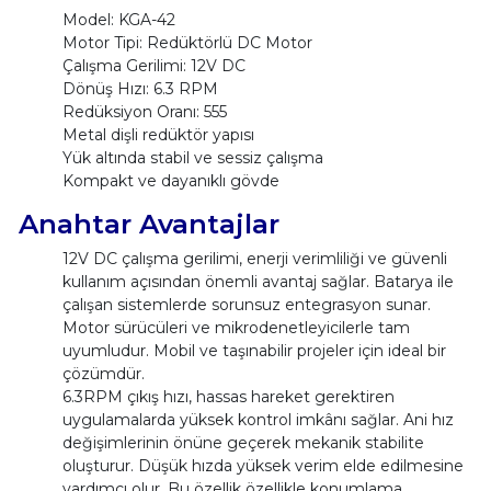
Model: KGA-42
Motor Tipi: Redüktörlü DC Motor
Çalışma Gerilimi: 12V DC
Dönüş Hızı: 6.3 RPM
Redüksiyon Oranı: 555
Metal dişli redüktör yapısı
Yük altında stabil ve sessiz çalışma
Kompakt ve dayanıklı gövde
Anahtar Avantajlar
12V DC çalışma gerilimi, enerji verimliliği ve güvenli
kullanım açısından önemli avantaj sağlar. Batarya ile
çalışan sistemlerde sorunsuz entegrasyon sunar.
Motor sürücüleri ve mikrodenetleyicilerle tam
uyumludur. Mobil ve taşınabilir projeler için ideal bir
çözümdür.
6.3RPM çıkış hızı, hassas hareket gerektiren
uygulamalarda yüksek kontrol imkânı sağlar. Ani hız
değişimlerinin önüne geçerek mekanik stabilite
oluşturur. Düşük hızda yüksek verim elde edilmesine
yardımcı olur. Bu özellik özellikle konumlama