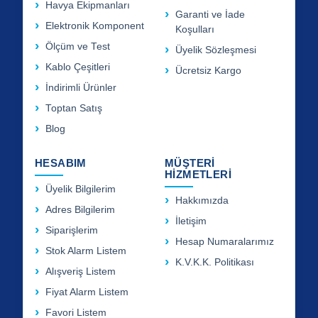
Havya Ekipmanları
Garanti ve İade
Elektronik Komponent
Koşulları
Ölçüm ve Test
Üyelik Sözleşmesi
Kablo Çeşitleri
Ücretsiz Kargo
İndirimli Ürünler
Toptan Satış
Blog
HESABIM
MÜŞTERİ
HİZMETLERİ
Üyelik Bilgilerim
Hakkımızda
Adres Bilgilerim
İletişim
Siparişlerim
Hesap Numaralarımız
Stok Alarm Listem
K.V.K.K. Politikası
Alışveriş Listem
Fiyat Alarm Listem
Favori Listem