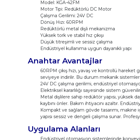
Model: KGA-42FM
Motor Tipi: Redüktörlü DC Motor
Çalışma Gerilimi: 24V DC
Dönüş Hızı: 60RPM
Redüktörlü metal dişli mekanizma
Yüksek tork ve stabil hız çıkışı
Düşük titreşimli ve sessiz çalışma
Endüstriyel kullanıma uygun dayanıklı yapı
Anahtar Avantajlar
60RPM çıkış hızı, yavaş ve kontrollü hareket 
seviyeye indirilir. Bu durum mekanik sistemlerin
24V DC çalışma gerilimi, endüstriyel otomasyon
Elektriksel kararlılığı sayesinde sistem güvenilirli
Metal dişlilere sahip redüktör yapısı, yüksek 
kaybını önler. Bakım ihtiyacını azaltır. Endüstri
Kompakt ve sağlam gövde tasarımı, makine içi m
yapısı sessiz ve dengeli çalışma sunar. Profesy
Uygulama Alanları
Endüstriyel otomasyon sistemlerinde konveyörle