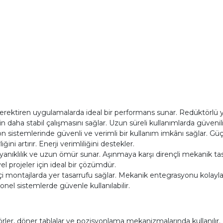
gerektiren uygulamalarda ideal bir performans sunar. Redüktörlü
 daha stabil çalışmasını sağlar. Uzun süreli kullanımlarda güvenilir
 sistemlerinde güvenli ve verimli bir kullanım imkânı sağlar. Güç 
ğini artırır. Enerji verimliliğini destekler.
dayanıklılık ve uzun ömür sunar. Aşınmaya karşı dirençli mekanik 
yel projeler için ideal bir çözümdür.
ontajlarda yer tasarrufu sağlar. Mekanik entegrasyonu kolaylaştıra
onel sistemlerde güvenle kullanılabilir.
r, döner tablalar ve pozisyonlama mekanizmalarında kullanılır. Ko