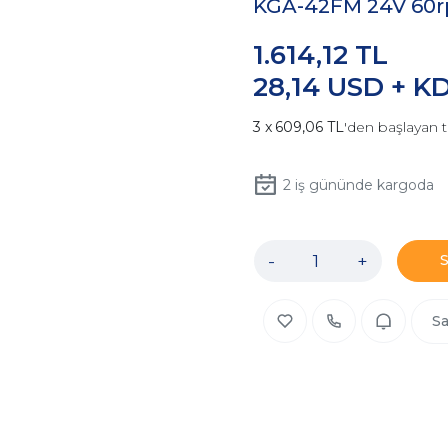
KGA-42FM 24V 60r
1.614,12 TL
28,14 USD + K
609,06 TL
'den başlayan t
2
iş gününde kargoda
-
+
Sa