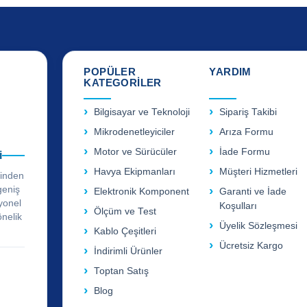
POPÜLER
YARDIM
KATEGORİLER
Bilgisayar ve Teknoloji
Sipariş Takibi
Mikrodenetleyiciler
Arıza Formu
Motor ve Sürücüler
İade Formu
i
Havya Ekipmanları
Müşteri Hizmetleri
rinden
geniş
Elektronik Komponent
Garanti ve İade
yonel
Koşulları
Ölçüm ve Test
önelik
Üyelik Sözleşmesi
Kablo Çeşitleri
Ücretsiz Kargo
İndirimli Ürünler
Toptan Satış
Blog