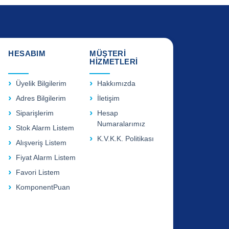
HESABIM
MÜŞTERİ
HİZMETLERİ
Üyelik Bilgilerim
Hakkımızda
Adres Bilgilerim
İletişim
Siparişlerim
Hesap
Numaralarımız
Stok Alarm Listem
K.V.K.K. Politikası
Alışveriş Listem
Fiyat Alarm Listem
Favori Listem
KomponentPuan