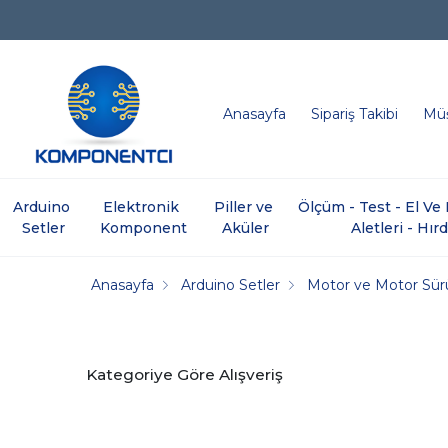
Anasayfa
Sipariş Takibi
Müş
Arduino 
Elektronik 
Piller ve 
Ölçüm - Test - El V
Setler
Komponent
Aküler
Aletleri - Hır
Anasayfa
Arduino Setler
Motor ve Motor Sür
Kategoriye Göre Alışveriş