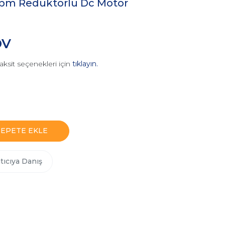
pm Redüktörlü Dc Motor
DV
aksit seçenekleri için
tıklayın.
SEPETE EKLE
tıcıya Danış