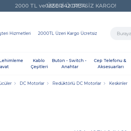
0850 242 0734
teri Hizmetleri
2000TL Üzeri Kargo Ücretsiz
e Lehimleme 
Kablo 
Buton - Switch - 
Cep Telefonu & 
davat
Çeşitleri
Anahtar
Aksesuarları
ücüler
DC Motorlar
Redüktörlü DC Motorlar
Keskinler