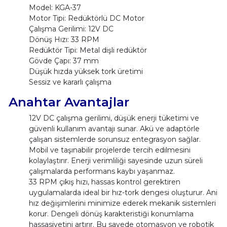
Model: KGA-37
Motor Tipi: Redüktörlü DC Motor
Çalışma Gerilimi: 12V DC
Dönüş Hızı: 33 RPM
Redüktör Tipi: Metal dişli redüktör
Gövde Çapı: 37 mm
Düşük hızda yüksek tork üretimi
Sessiz ve kararlı çalışma
Anahtar Avantajlar
12V DC çalışma gerilimi, düşük enerji tüketimi ve
güvenli kullanım avantajı sunar. Akü ve adaptörle
çalışan sistemlerde sorunsuz entegrasyon sağlar.
Mobil ve taşınabilir projelerde tercih edilmesini
kolaylaştırır. Enerji verimliliği sayesinde uzun süreli
çalışmalarda performans kaybı yaşanmaz.
33 RPM çıkış hızı, hassas kontrol gerektiren
uygulamalarda ideal bir hız-tork dengesi oluşturur. Ani
hız değişimlerini minimize ederek mekanik sistemleri
korur. Dengeli dönüş karakteristiği konumlama
hassasiyetini artırır. Bu sayede otomasyon ve robotik