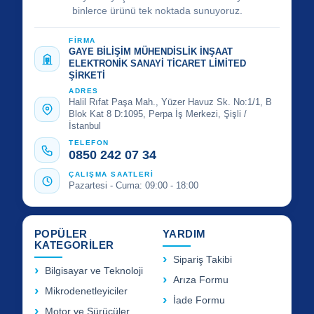
binlerce ürünü tek noktada sunuyoruz.
FİRMA
GAYE BİLİŞİM MÜHENDİSLİK İNŞAAT
ELEKTRONİK SANAYİ TİCARET LİMİTED
ŞİRKETİ
ADRES
Halil Rıfat Paşa Mah., Yüzer Havuz Sk. No:1/1, B
Blok Kat 8 D:1095, Perpa İş Merkezi, Şişli /
İstanbul
TELEFON
0850 242 07 34
ÇALIŞMA SAATLERİ
Pazartesi - Cuma: 09:00 - 18:00
POPÜLER
YARDIM
KATEGORİLER
Sipariş Takibi
Bilgisayar ve Teknoloji
Arıza Formu
Mikrodenetleyiciler
İade Formu
Motor ve Sürücüler