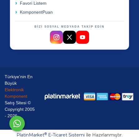
Favori Listem
KomponentPuan
BİZİ SOSYAL MEDYADA TAKİP EDİN
Türkiye'nin En
Büyük
Elektronik
Komponent
Satış Sitesi ©
Copyright 2005
- 2026
®
PlatinMarket
E-Ticaret Sistemi
İle Hazırlanmıştır.