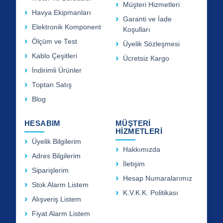
Müşteri Hizmetleri
Havya Ekipmanları
Garanti ve İade
Elektronik Komponent
Koşulları
Ölçüm ve Test
Üyelik Sözleşmesi
Kablo Çeşitleri
Ücretsiz Kargo
İndirimli Ürünler
Toptan Satış
Blog
HESABIM
MÜŞTERİ
HİZMETLERİ
Üyelik Bilgilerim
Hakkımızda
Adres Bilgilerim
İletişim
Siparişlerim
Hesap Numaralarımız
Stok Alarm Listem
K.V.K.K. Politikası
Alışveriş Listem
Fiyat Alarm Listem