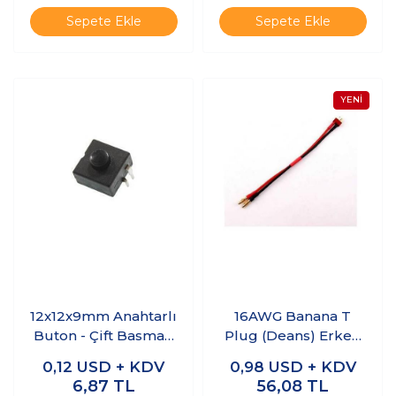
Sepete Ekle
Sepete Ekle
12x12x9mm Anahtarlı
16AWG Banana T
Buton - Çift Basmalı
Plug (Deans) Erkek
Switch
Dönüştürücü Kablo
0,12
USD + KDV
0,98
USD + KDV
21 cm
6,87
TL
56,08
TL