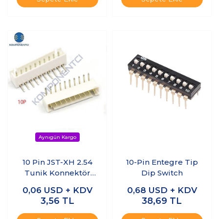
10 Pin JST-XH 2.54
10-Pin Entegre Tip
Tunik Konnektör
Dip Switch
Erkek Eğik 90°
0,06
USD + KDV
0,68
USD + KDV
3,56
TL
38,69
TL