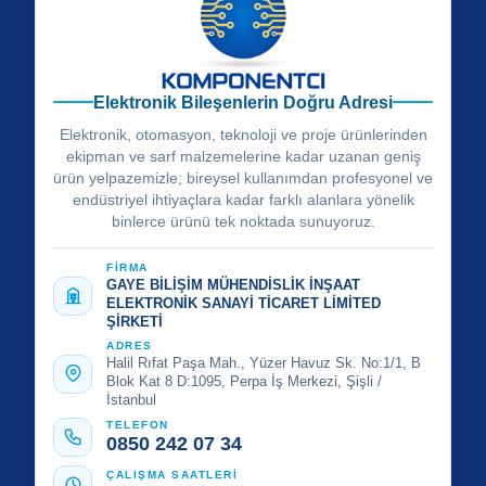
Elektronik Bileşenlerin Doğru Adresi
Elektronik, otomasyon, teknoloji ve proje ürünlerinden
ekipman ve sarf malzemelerine kadar uzanan geniş
ürün yelpazemizle; bireysel kullanımdan profesyonel ve
endüstriyel ihtiyaçlara kadar farklı alanlara yönelik
binlerce ürünü tek noktada sunuyoruz.
FİRMA
GAYE BİLİŞİM MÜHENDİSLİK İNŞAAT
ELEKTRONİK SANAYİ TİCARET LİMİTED
ŞİRKETİ
ADRES
Halil Rıfat Paşa Mah., Yüzer Havuz Sk. No:1/1, B
Blok Kat 8 D:1095, Perpa İş Merkezi, Şişli /
İstanbul
TELEFON
0850 242 07 34
ÇALIŞMA SAATLERİ