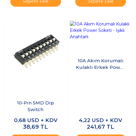
Sepete Ekle
Sepete Ekle
10A Akım Korumalı
Kulaklı Erkek Power
Soketi - Işıklı
Anahtarlı
10-Pin SMD Dip
Switch
0,68
USD + KDV
4,22
USD + KDV
38,69
TL
241,67
TL