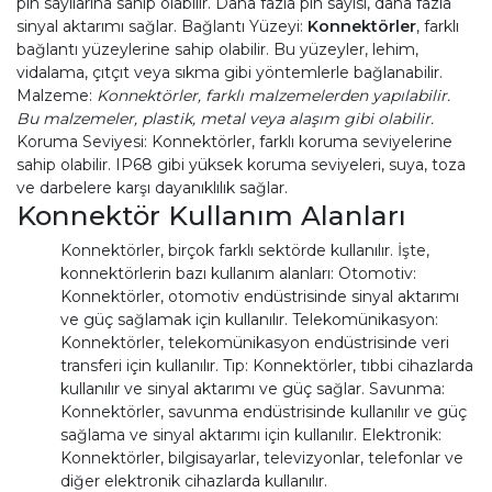
pin sayılarına sahip olabilir. Daha fazla pin sayısı, daha fazla
sinyal aktarımı sağlar. Bağlantı Yüzeyi:
Konnektörler
, farklı
bağlantı yüzeylerine sahip olabilir. Bu yüzeyler, lehim,
vidalama, çıtçıt veya sıkma gibi yöntemlerle bağlanabilir.
Malzeme:
Konnektörler, farklı malzemelerden yapılabilir.
Bu malzemeler, plastik, metal veya alaşım gibi olabilir.
Koruma Seviyesi: Konnektörler, farklı koruma seviyelerine
sahip olabilir. IP68 gibi yüksek koruma seviyeleri, suya, toza
ve darbelere karşı dayanıklılık sağlar.
Konnektör Kullanım Alanları
Konnektörler, birçok farklı sektörde kullanılır. İşte,
konnektörlerin bazı kullanım alanları: Otomotiv:
Konnektörler, otomotiv endüstrisinde sinyal aktarımı
ve güç sağlamak için kullanılır. Telekomünikasyon:
Konnektörler, telekomünikasyon endüstrisinde veri
transferi için kullanılır. Tıp: Konnektörler, tıbbi cihazlarda
kullanılır ve sinyal aktarımı ve güç sağlar. Savunma:
Konnektörler, savunma endüstrisinde kullanılır ve güç
sağlama ve sinyal aktarımı için kullanılır. Elektronik:
Konnektörler, bilgisayarlar, televizyonlar, telefonlar ve
diğer elektronik cihazlarda kullanılır.