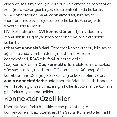
video ve ses sinyalleri için kullanılır. Televizyonlar, monitörler
ve diğer cihazlar gibi birçok elektronik cihazda kullanılır.
VGA Konnektörleri:
VGA konnektörleri
, bilgisayar
monitörlerinde ve projektörlerde kullanılır. Analog video
sinyalleri için kullanılır.
DVI Konnektörleri:
DVI konnektörleri
, dijital video sinyalleri
için kullanılır. Bilgisayar monitörlerinde ve projektörlerde
kullanılır.
Ethernet Konnektörleri
: Ethernet konnektörleri, bilgisayar
ağları arasında veri transferi için kullanılır. Ethernet
konnektörleri, RJ45 gibi farklı türlerde gelir.
Güç Konnektörleri:
Güç konnektörleri
, elektronik cihazlara
güç sağlamak için kullanılır. DC barrel jack, AC adaptörü
konektörü ve USB güç konektörü gibi farklı tipleri vardır.
Audio Konnektörleri
: Audio konnektörleri, kulaklık, hoparlör
ve mikrofon gibi ses cihazları için kullanılır. 3.5mm ve 6.3mm
gibi farklı boyutlarda gelirler.
Konnektör Özellikleri
Konnektörler, farklı özelliklere sahip olabilir. İşte,
konnektörlerin bazı özellikleri: Pin Sayısı: Konnektörler, farklı