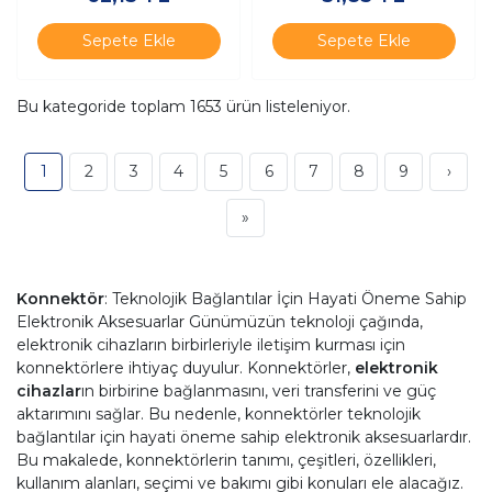
Sepete Ekle
Sepete Ekle
Bu kategoride toplam
1653
ürün listeleniyor.
1
2
3
4
5
6
7
8
9
›
»
Konnektör
: Teknolojik Bağlantılar İçin Hayati Öneme Sahip
Elektronik Aksesuarlar Günümüzün teknoloji çağında,
elektronik cihazların birbirleriyle iletişim kurması için
konnektörlere ihtiyaç duyulur. Konnektörler,
elektronik
cihazlar
ın birbirine bağlanmasını, veri transferini ve güç
aktarımını sağlar. Bu nedenle, konnektörler teknolojik
bağlantılar için hayati öneme sahip elektronik aksesuarlardır.
Bu makalede, konnektörlerin tanımı, çeşitleri, özellikleri,
kullanım alanları, seçimi ve bakımı gibi konuları ele alacağız.