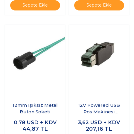
Sepete Ekle
Sepete Ekle
12mm Işıksız Metal
12V Powered USB
Buton Soketi
Pos Makinesi
Konnektörü
0,78
USD + KDV
3,62
USD + KDV
44,87
TL
207,16
TL