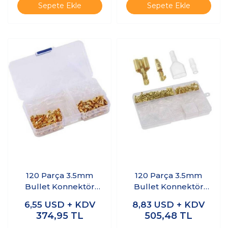
Sepete Ekle
Sepete Ekle
120 Parça 3.5mm
120 Parça 3.5mm
Bullet Konnektör
Bullet Konnektör
Seti
Seti - Dişi Tarafı 2'li
6,55
USD + KDV
8,83
USD + KDV
374,95
TL
505,48
TL