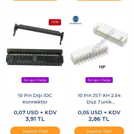
10 Pin Dişi IDC
10 Pin JST-XH 2.54
Konnektör
Düz Tunik
Konnektör Erkek
0,07
USD + KDV
0,05
USD + KDV
3,91
TL
2,86
TL
Sepete Ekle
Sepete Ekle