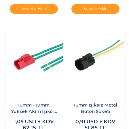
Sepete Ekle
Sepete Ekle
16mm - 19mm
16mm Işıksız Metal
Yüksek Akım Işıksız
Buton Soketi
Metal Buton Soketi
1,09
USD + KDV
0,91
USD + KDV
62,15
TL
51,85
TL