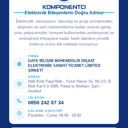
Elektronik Bileşenlerin Doğru Adresi
Elektronik, otomasyon, teknoloji ve proje ürünlerinden
ekipman ve sarf malzemelerine kadar uzanan geniş
ürün yelpazemizle; bireysel kullanımdan profesyonel ve
endüstriyel ihtiyaçlara kadar farklı alanlara yönelik
binlerce ürünü tek noktada sunuyoruz.
FİRMA
GAYE BİLİŞİM MÜHENDİSLİK İNŞAAT
ELEKTRONİK SANAYİ TİCARET LİMİTED
ŞİRKETİ
ADRES
Halil Rıfat Paşa Mah., Yüzer Havuz Sk. No:1/1, B
Blok Kat 8 D:1095, Perpa İş Merkezi, Şişli /
İstanbul
TELEFON
0850 242 07 34
ÇALIŞMA SAATLERİ
Pazartesi - Cuma: 09:00 - 18:00