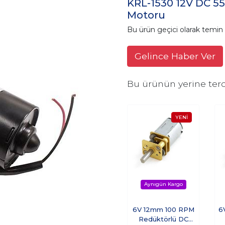
KRL-1530 12V DC 5
Motoru
Bu ürün geçici olarak temi
Gelince Haber Ver
Bu ürünün yerine terc
6V 12mm 100 RPM
6
Redüktörlü DC