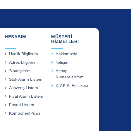
HESABIM
MÜŞTERİ
HİZMETLERİ
Üyelik Bilgilerim
Hakkımızda
Adres Bilgilerim
İletişim
Siparişlerim
Hesap
Numaralarımız
Stok Alarm Listem
K.V.K.K. Politikası
Alışveriş Listem
Fiyat Alarm Listem
Favori Listem
KomponentPuan