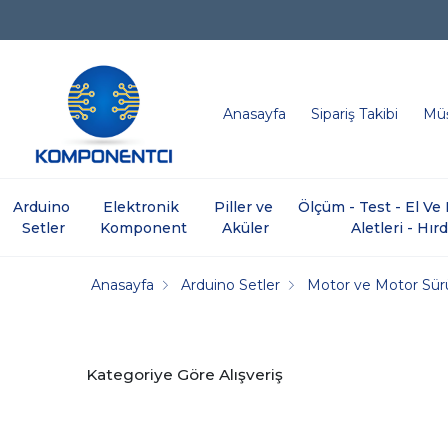
Anasayfa
Sipariş Takibi
Müş
Arduino 
Elektronik 
Piller ve 
Ölçüm - Test - El V
Setler
Komponent
Aküler
Aletleri - Hır
Anasayfa
Arduino Setler
Motor ve Motor Sür
Kategoriye Göre Alışveriş