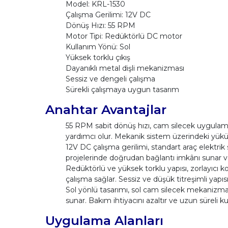
Model: KRL-1530
Çalışma Gerilimi: 12V DC
Dönüş Hızı: 55 RPM
Motor Tipi: Redüktörlü DC motor
Kullanım Yönü: Sol
Yüksek torklu çıkış
Dayanıklı metal dişli mekanizması
Sessiz ve dengeli çalışma
Sürekli çalışmaya uygun tasarım
Anahtar Avantajlar
55 RPM sabit dönüş hızı, cam silecek uygulamal
yardımcı olur. Mekanik sistem üzerindeki yükü
12V DC çalışma gerilimi, standart araç elektrik 
projelerinde doğrudan bağlantı imkânı sunar ve
Redüktörlü ve yüksek torklu yapısı, zorlayıcı ko
çalışma sağlar. Sessiz ve düşük titreşimli yapı
Sol yönlü tasarımı, sol cam silecek mekanizmala
sunar. Bakım ihtiyacını azaltır ve uzun süreli k
Uygulama Alanları