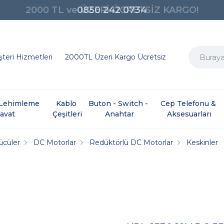
0850 242 0734
teri Hizmetleri
2000TL Üzeri Kargo Ücretsiz
e Lehimleme 
Kablo 
Buton - Switch - 
Cep Telefonu & 
davat
Çeşitleri
Anahtar
Aksesuarları
ücüler
DC Motorlar
Redüktörlü DC Motorlar
Keskinler