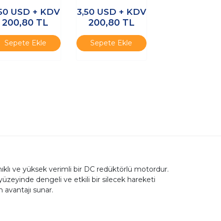
Motor
Motor
,50
USD + KDV
3,50
USD + KDV
200,80
TL
200,80
TL
Sepete Ekle
Sepete Ekle
klı ve yüksek verimli bir DC redüktörlü motordur.
üzeyinde dengeli ve etkili bir silecek hareketi
 avantajı sunar.