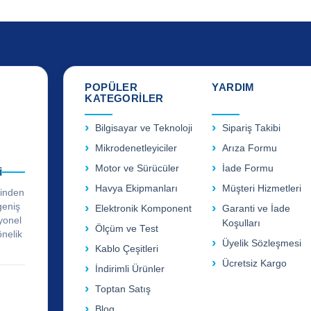
POPÜLER
YARDIM
KATEGORİLER
Bilgisayar ve Teknoloji
Sipariş Takibi
Mikrodenetleyiciler
Arıza Formu
Motor ve Sürücüler
İade Formu
i
Havya Ekipmanları
Müşteri Hizmetleri
rinden
geniş
Elektronik Komponent
Garanti ve İade
yonel
Koşulları
Ölçüm ve Test
önelik
Üyelik Sözleşmesi
Kablo Çeşitleri
Ücretsiz Kargo
İndirimli Ürünler
Toptan Satış
Blog