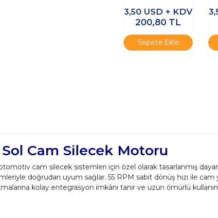
Motor
3,50
USD + KDV
3
200,80
TL
Sepete Ekle
 Sol Cam Silecek Motoru
motiv cam silecek sistemleri için özel olarak tasarlanmış dayanı
emleriyle doğrudan uyum sağlar. 55 RPM sabit dönüş hızı ile cam y
izmalarına kolay entegrasyon imkânı tanır ve uzun ömürlü kullanım