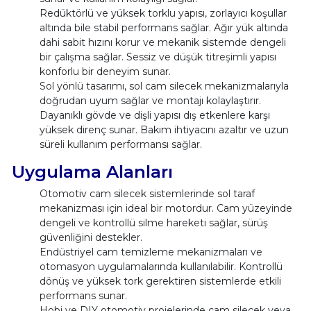
Redüktörlü ve yüksek torklu yapısı, zorlayıcı koşullar
altında bile stabil performans sağlar. Ağır yük altında
dahi sabit hızını korur ve mekanik sistemde dengeli
bir çalışma sağlar. Sessiz ve düşük titreşimli yapısı
konforlu bir deneyim sunar.
Sol yönlü tasarımı, sol cam silecek mekanizmalarıyla
doğrudan uyum sağlar ve montajı kolaylaştırır.
Dayanıklı gövde ve dişli yapısı dış etkenlere karşı
yüksek direnç sunar. Bakım ihtiyacını azaltır ve uzun
süreli kullanım performansı sağlar.
Uygulama Alanları
Otomotiv cam silecek sistemlerinde sol taraf
mekanizması için ideal bir motordur. Cam yüzeyinde
dengeli ve kontrollü silme hareketi sağlar, sürüş
güvenliğini destekler.
Endüstriyel cam temizleme mekanizmaları ve
otomasyon uygulamalarında kullanılabilir. Kontrollü
dönüş ve yüksek tork gerektiren sistemlerde etkili
performans sunar.
Hobi ve DIY otomotiv projelerinde cam silecek veya