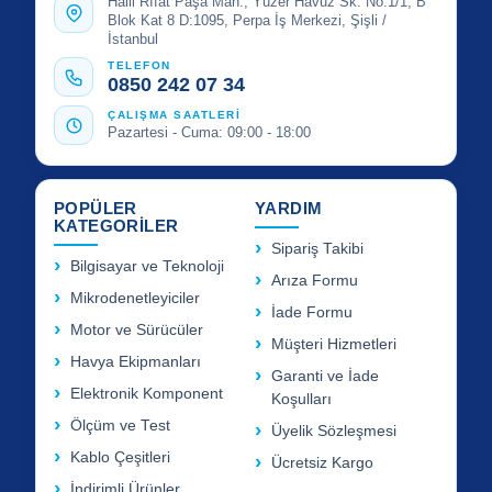
Halil Rıfat Paşa Mah., Yüzer Havuz Sk. No:1/1, B
Blok Kat 8 D:1095, Perpa İş Merkezi, Şişli /
İstanbul
TELEFON
0850 242 07 34
ÇALIŞMA SAATLERİ
Pazartesi - Cuma: 09:00 - 18:00
POPÜLER
YARDIM
KATEGORİLER
Sipariş Takibi
Bilgisayar ve Teknoloji
Arıza Formu
Mikrodenetleyiciler
İade Formu
Motor ve Sürücüler
Müşteri Hizmetleri
Havya Ekipmanları
Garanti ve İade
Elektronik Komponent
Koşulları
Ölçüm ve Test
Üyelik Sözleşmesi
Kablo Çeşitleri
Ücretsiz Kargo
İndirimli Ürünler