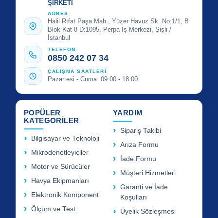
ŞİRKETİ
ADRES
Halil Rıfat Paşa Mah., Yüzer Havuz Sk. No:1/1, B
Blok Kat 8 D:1095, Perpa İş Merkezi, Şişli /
İstanbul
TELEFON
0850 242 07 34
ÇALIŞMA SAATLERİ
Pazartesi - Cuma: 09:00 - 18:00
POPÜLER
YARDIM
KATEGORİLER
Sipariş Takibi
Bilgisayar ve Teknoloji
Arıza Formu
Mikrodenetleyiciler
İade Formu
Motor ve Sürücüler
Müşteri Hizmetleri
Havya Ekipmanları
Garanti ve İade
Elektronik Komponent
Koşulları
Ölçüm ve Test
Üyelik Sözleşmesi