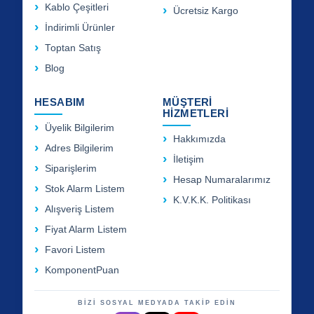
Kablo Çeşitleri
Ücretsiz Kargo
İndirimli Ürünler
Toptan Satış
Blog
HESABIM
MÜŞTERİ
HİZMETLERİ
Üyelik Bilgilerim
Hakkımızda
Adres Bilgilerim
İletişim
Siparişlerim
Hesap Numaralarımız
Stok Alarm Listem
K.V.K.K. Politikası
Alışveriş Listem
Fiyat Alarm Listem
Favori Listem
KomponentPuan
BİZİ SOSYAL MEDYADA TAKİP EDİN