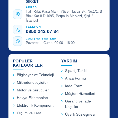
ŞİRKETİ
ADRES
Halil Rıfat Paşa Mah., Yüzer Havuz Sk. No:1/1, B
Blok Kat 8 D:1095, Perpa İş Merkezi, Şişli /
İstanbul
TELEFON
0850 242 07 34
ÇALIŞMA SAATLERİ
Pazartesi - Cuma: 09:00 - 18:00
POPÜLER
YARDIM
KATEGORİLER
Sipariş Takibi
Bilgisayar ve Teknoloji
Arıza Formu
Mikrodenetleyiciler
İade Formu
Motor ve Sürücüler
Müşteri Hizmetleri
Havya Ekipmanları
Garanti ve İade
Elektronik Komponent
Koşulları
Ölçüm ve Test
Üyelik Sözleşmesi