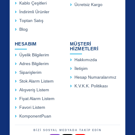
Kablo Çeşitleri
Ücretsiz Kargo
İndirimli Ürünler
Toptan Satış
Blog
HESABIM
MÜŞTERİ
HİZMETLERİ
Üyelik Bilgilerim
Hakkımızda
Adres Bilgilerim
İletişim
Siparişlerim
Hesap Numaralarımız
Stok Alarm Listem
K.V.K.K. Politikası
Alışveriş Listem
Fiyat Alarm Listem
Favori Listem
KomponentPuan
BİZİ SOSYAL MEDYADA TAKİP EDİN