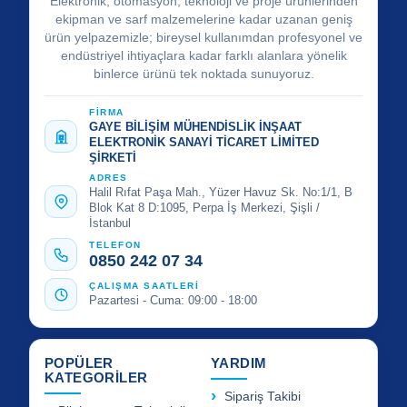
Elektronik, otomasyon, teknoloji ve proje ürünlerinden
ekipman ve sarf malzemelerine kadar uzanan geniş
ürün yelpazemizle; bireysel kullanımdan profesyonel ve
endüstriyel ihtiyaçlara kadar farklı alanlara yönelik
binlerce ürünü tek noktada sunuyoruz.
FİRMA
GAYE BİLİŞİM MÜHENDİSLİK İNŞAAT
ELEKTRONİK SANAYİ TİCARET LİMİTED
ŞİRKETİ
ADRES
Halil Rıfat Paşa Mah., Yüzer Havuz Sk. No:1/1, B
Blok Kat 8 D:1095, Perpa İş Merkezi, Şişli /
İstanbul
TELEFON
0850 242 07 34
ÇALIŞMA SAATLERİ
Pazartesi - Cuma: 09:00 - 18:00
POPÜLER
YARDIM
KATEGORİLER
Sipariş Takibi