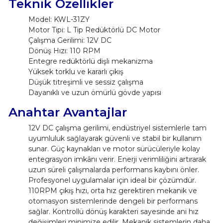
Teknik Özellikler
Model: KWL-31ZY
Motor Tipi: L Tip Redüktörlü DC Motor
Çalışma Gerilimi: 12V DC
Dönüş Hızı: 110 RPM
Entegre redüktörlü dişli mekanizma
Yüksek torklu ve kararlı çıkış
Düşük titreşimli ve sessiz çalışma
Dayanıklı ve uzun ömürlü gövde yapısı
Anahtar Avantajlar
12V DC çalışma gerilimi, endüstriyel sistemlerle tam
uyumluluk sağlayarak güvenli ve stabil bir kullanım
sunar. Güç kaynakları ve motor sürücüleriyle kolay
entegrasyon imkânı verir. Enerji verimliliğini artırarak
uzun süreli çalışmalarda performans kaybını önler.
Profesyonel uygulamalar için ideal bir çözümdür.
110RPM çıkış hızı, orta hız gerektiren mekanik ve
otomasyon sistemlerinde dengeli bir performans
sağlar. Kontrollü dönüş karakteri sayesinde ani hız
değişimleri minimize edilir. Mekanik sistemlerin daha