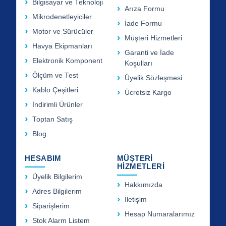
Bilgisayar ve Teknoloji
Arıza Formu
Mikrodenetleyiciler
İade Formu
Motor ve Sürücüler
Müşteri Hizmetleri
Havya Ekipmanları
Garanti ve İade
Elektronik Komponent
Koşulları
Ölçüm ve Test
Üyelik Sözleşmesi
Kablo Çeşitleri
Ücretsiz Kargo
İndirimli Ürünler
Toptan Satış
Blog
HESABIM
MÜŞTERİ
HİZMETLERİ
Üyelik Bilgilerim
Hakkımızda
Adres Bilgilerim
İletişim
Siparişlerim
Hesap Numaralarımız
Stok Alarm Listem