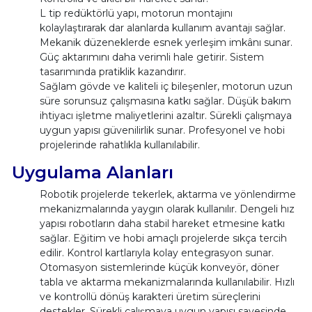
L tip redüktörlü yapı, motorun montajını
kolaylaştırarak dar alanlarda kullanım avantajı sağlar.
Mekanik düzeneklerde esnek yerleşim imkânı sunar.
Güç aktarımını daha verimli hale getirir. Sistem
tasarımında pratiklik kazandırır.
Sağlam gövde ve kaliteli iç bileşenler, motorun uzun
süre sorunsuz çalışmasına katkı sağlar. Düşük bakım
ihtiyacı işletme maliyetlerini azaltır. Sürekli çalışmaya
uygun yapısı güvenilirlik sunar. Profesyonel ve hobi
projelerinde rahatlıkla kullanılabilir.
Uygulama Alanları
Robotik projelerde tekerlek, aktarma ve yönlendirme
mekanizmalarında yaygın olarak kullanılır. Dengeli hız
yapısı robotların daha stabil hareket etmesine katkı
sağlar. Eğitim ve hobi amaçlı projelerde sıkça tercih
edilir. Kontrol kartlarıyla kolay entegrasyon sunar.
Otomasyon sistemlerinde küçük konveyör, döner
tabla ve aktarma mekanizmalarında kullanılabilir. Hızlı
ve kontrollü dönüş karakteri üretim süreçlerini
destekler. Sürekli çalışmaya uygun yapısı sayesinde