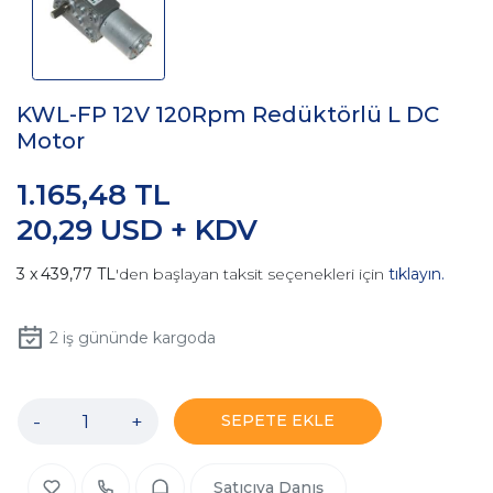
KWL-FP 12V 120Rpm Redüktörlü L DC
Motor
1.165,48 TL
20,29 USD + KDV
439,77 TL
'den başlayan taksit seçenekleri için
tıklayın.
2
iş gününde kargoda
-
+
SEPETE EKLE
Satıcıya Danış