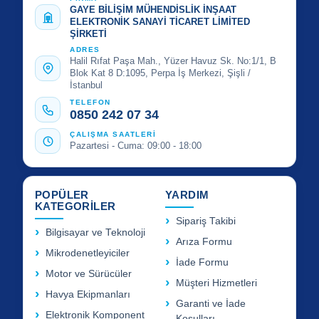
GAYE BİLİŞİM MÜHENDİSLİK İNŞAAT
ELEKTRONİK SANAYİ TİCARET LİMİTED
ŞİRKETİ
ADRES
Halil Rıfat Paşa Mah., Yüzer Havuz Sk. No:1/1, B
Blok Kat 8 D:1095, Perpa İş Merkezi, Şişli /
İstanbul
TELEFON
0850 242 07 34
ÇALIŞMA SAATLERİ
Pazartesi - Cuma: 09:00 - 18:00
POPÜLER
YARDIM
KATEGORİLER
Sipariş Takibi
Bilgisayar ve Teknoloji
Arıza Formu
Mikrodenetleyiciler
İade Formu
Motor ve Sürücüler
Müşteri Hizmetleri
Havya Ekipmanları
Garanti ve İade
Elektronik Komponent
Koşulları