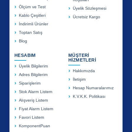
Ölçüm ve Test
Üyelik Sözleşmesi
Kablo Çeşitleri
Ücretsiz Kargo
İndirimli Ürünler
Toptan Satış
Blog
HESABIM
MÜŞTERİ
HİZMETLERİ
Üyelik Bilgilerim
Hakkımızda
Adres Bilgilerim
İletişim
Siparişlerim
Hesap Numaralarımız
Stok Alarm Listem
K.V.K.K. Politikası
Alışveriş Listem
Fiyat Alarm Listem
Favori Listem
KomponentPuan