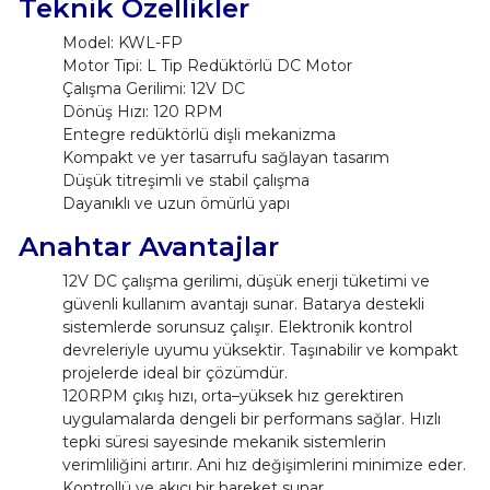
Teknik Özellikler
Model: KWL-FP
Motor Tipi: L Tip Redüktörlü DC Motor
Çalışma Gerilimi: 12V DC
Dönüş Hızı: 120 RPM
Entegre redüktörlü dişli mekanizma
Kompakt ve yer tasarrufu sağlayan tasarım
Düşük titreşimli ve stabil çalışma
Dayanıklı ve uzun ömürlü yapı
Anahtar Avantajlar
12V DC çalışma gerilimi, düşük enerji tüketimi ve
güvenli kullanım avantajı sunar. Batarya destekli
sistemlerde sorunsuz çalışır. Elektronik kontrol
devreleriyle uyumu yüksektir. Taşınabilir ve kompakt
projelerde ideal bir çözümdür.
120RPM çıkış hızı, orta–yüksek hız gerektiren
uygulamalarda dengeli bir performans sağlar. Hızlı
tepki süresi sayesinde mekanik sistemlerin
verimliliğini artırır. Ani hız değişimlerini minimize eder.
Kontrollü ve akıcı bir hareket sunar.