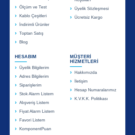
Ölçüm ve Test
Üyelik Sözleşmesi
Kablo Çeşitleri
Ücretsiz Kargo
İndirimli Ürünler
Toptan Satış
Blog
HESABIM
MÜŞTERİ
HİZMETLERİ
Üyelik Bilgilerim
Hakkımızda
Adres Bilgilerim
İletişim
Siparişlerim
Hesap Numaralarımız
Stok Alarm Listem
K.V.K.K. Politikası
Alışveriş Listem
Fiyat Alarm Listem
Favori Listem
KomponentPuan