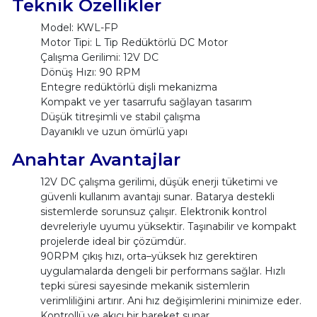
Teknik Özellikler
Model: KWL-FP
Motor Tipi: L Tip Redüktörlü DC Motor
Çalışma Gerilimi: 12V DC
Dönüş Hızı: 90 RPM
Entegre redüktörlü dişli mekanizma
Kompakt ve yer tasarrufu sağlayan tasarım
Düşük titreşimli ve stabil çalışma
Dayanıklı ve uzun ömürlü yapı
Anahtar Avantajlar
12V DC çalışma gerilimi, düşük enerji tüketimi ve
güvenli kullanım avantajı sunar. Batarya destekli
sistemlerde sorunsuz çalışır. Elektronik kontrol
devreleriyle uyumu yüksektir. Taşınabilir ve kompakt
projelerde ideal bir çözümdür.
90RPM çıkış hızı, orta–yüksek hız gerektiren
uygulamalarda dengeli bir performans sağlar. Hızlı
tepki süresi sayesinde mekanik sistemlerin
verimliliğini artırır. Ani hız değişimlerini minimize eder.
Kontrollü ve akıcı bir hareket sunar.