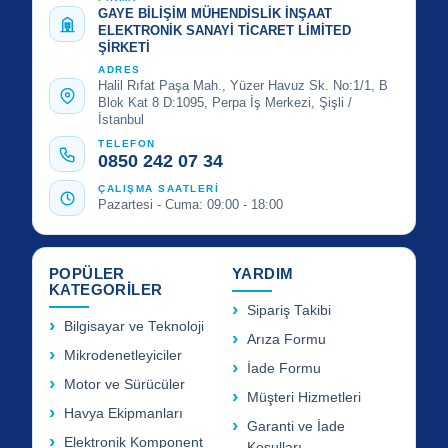
GAYE BİLİŞİM MÜHENDİSLİK İNŞAAT
ELEKTRONİK SANAYİ TİCARET LİMİTED
ŞİRKETİ
ADRES
Halil Rıfat Paşa Mah., Yüzer Havuz Sk. No:1/1, B
Blok Kat 8 D:1095, Perpa İş Merkezi, Şişli /
İstanbul
TELEFON
0850 242 07 34
ÇALIŞMA SAATLERİ
Pazartesi - Cuma: 09:00 - 18:00
POPÜLER
YARDIM
KATEGORİLER
Sipariş Takibi
Bilgisayar ve Teknoloji
Arıza Formu
Mikrodenetleyiciler
İade Formu
Motor ve Sürücüler
Müşteri Hizmetleri
Havya Ekipmanları
Garanti ve İade
Elektronik Komponent
Koşulları