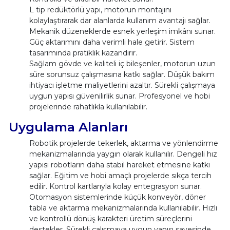
L tip redüktörlü yapı, motorun montajını
kolaylaştırarak dar alanlarda kullanım avantajı sağlar.
Mekanik düzeneklerde esnek yerleşim imkânı sunar.
Güç aktarımını daha verimli hale getirir. Sistem
tasarımında pratiklik kazandırır.
Sağlam gövde ve kaliteli iç bileşenler, motorun uzun
süre sorunsuz çalışmasına katkı sağlar. Düşük bakım
ihtiyacı işletme maliyetlerini azaltır. Sürekli çalışmaya
uygun yapısı güvenilirlik sunar. Profesyonel ve hobi
projelerinde rahatlıkla kullanılabilir.
Uygulama Alanları
Robotik projelerde tekerlek, aktarma ve yönlendirme
mekanizmalarında yaygın olarak kullanılır. Dengeli hız
yapısı robotların daha stabil hareket etmesine katkı
sağlar. Eğitim ve hobi amaçlı projelerde sıkça tercih
edilir. Kontrol kartlarıyla kolay entegrasyon sunar.
Otomasyon sistemlerinde küçük konveyör, döner
tabla ve aktarma mekanizmalarında kullanılabilir. Hızlı
ve kontrollü dönüş karakteri üretim süreçlerini
destekler. Sürekli çalışmaya uygun yapısı sayesinde