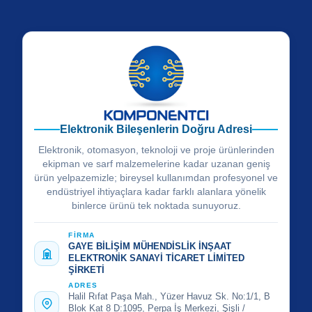
Elektronik Bileşenlerin Doğru Adresi
Elektronik, otomasyon, teknoloji ve proje ürünlerinden
ekipman ve sarf malzemelerine kadar uzanan geniş
ürün yelpazemizle; bireysel kullanımdan profesyonel ve
endüstriyel ihtiyaçlara kadar farklı alanlara yönelik
binlerce ürünü tek noktada sunuyoruz.
FİRMA
GAYE BİLİŞİM MÜHENDİSLİK İNŞAAT
ELEKTRONİK SANAYİ TİCARET LİMİTED
ŞİRKETİ
ADRES
Halil Rıfat Paşa Mah., Yüzer Havuz Sk. No:1/1, B
Blok Kat 8 D:1095, Perpa İş Merkezi, Şişli /