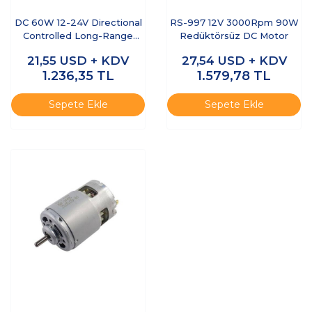
DC 60W 12-24V Directional
RS-997 12V 3000Rpm 90W
Controlled Long-Range
Redüktörsüz DC Motor
Motor Driver
21,55
USD + KDV
27,54
USD + KDV
1.236,35
TL
1.579,78
TL
Sepete Ekle
Sepete Ekle