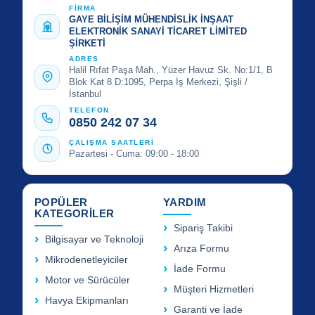
FİRMA
GAYE BİLİŞİM MÜHENDİSLİK İNŞAAT
ELEKTRONİK SANAYİ TİCARET LİMİTED
ŞİRKETİ
ADRES
Halil Rıfat Paşa Mah., Yüzer Havuz Sk. No:1/1, B
Blok Kat 8 D:1095, Perpa İş Merkezi, Şişli /
İstanbul
TELEFON
0850 242 07 34
ÇALIŞMA SAATLERİ
Pazartesi - Cuma: 09:00 - 18:00
POPÜLER
YARDIM
KATEGORİLER
Sipariş Takibi
Bilgisayar ve Teknoloji
Arıza Formu
Mikrodenetleyiciler
İade Formu
Motor ve Sürücüler
Müşteri Hizmetleri
Havya Ekipmanları
Garanti ve İade