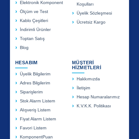
Elektronik Komponent
Koşulları
Ölçüm ve Test
Üyelik Sözleşmesi
Kablo Çeşitleri
Ücretsiz Kargo
İndirimli Ürünler
Toptan Satış
Blog
HESABIM
MÜŞTERİ
HİZMETLERİ
Üyelik Bilgilerim
Hakkımızda
Adres Bilgilerim
İletişim
Siparişlerim
Hesap Numaralarımız
Stok Alarm Listem
K.V.K.K. Politikası
Alışveriş Listem
Fiyat Alarm Listem
Favori Listem
KomponentPuan