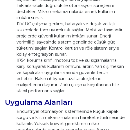
Tekrarlanabilir doğruluk ile otomasyon süreçlerini
destekler. Mikro mekanizmalarda esnek kullanım
imkânı sunar.
12V DC çalışma gerilimi, bataryalı ve düşük voltajlı
sistemlerle tam uyumluluk sağlar. Mobil ve taşınabilir
projelerde güvenli kullanım imkânı sunar. Enerji
verimliliği sayesinde sistem genelinde düşük güç
tüketimi sağlar. Kontrol kartları ve röle sistemleriyle
kolay entegrasyon sunar.
IP54 koruma sınıfı, motoru toz ve su sıçramalarına
karşı koruyarak kullanım ömrünü artırır. Yarı dış mekân
ve kapalı alan uygulamalarında güvenle tercih
edilebilir. Bakım ihtiyacını azaltarak işletme
maliyetlerini düşürür. Zorlu çalışma koşullarında bile
stabil performans sağlar.
Uygulama Alanları
Endüstriyel otomasyon sistemlerinde küçük kapak,
sürgü ve kilit mekanizmalarının hareket ettirilmesinde
kullanılır. Yüksek kuvvet gerektiren mikro
uygulamalarda güvenilir sonuçlar sunar. Sessiz