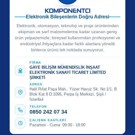
Elektronik Bileşenlerin Doğru Adresi
Elektronik, otomasyon, teknoloji ve proje ürünlerinden
ekipman ve sarf malzemelerine kadar uzanan geniş
ürün yelpazemizle; bireysel kullanımdan profesyonel ve
endüstriyel ihtiyaçlara kadar farklı alanlara yönelik
binlerce ürünü tek noktada sunuyoruz.
FİRMA
GAYE BİLİŞİM MÜHENDİSLİK İNŞAAT
ELEKTRONİK SANAYİ TİCARET LİMİTED
ŞİRKETİ
ADRES
Halil Rıfat Paşa Mah., Yüzer Havuz Sk. No:1/1, B
Blok Kat 8 D:1095, Perpa İş Merkezi, Şişli /
İstanbul
TELEFON
0850 242 07 34
ÇALIŞMA SAATLERİ
Pazartesi - Cuma: 09:00 - 18:00