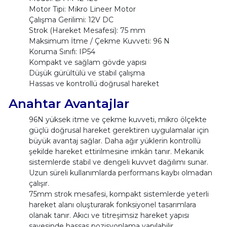
Motor Tipi: Mikro Lineer Motor
Çalışma Gerilimi: 12V DC
Strok (Hareket Mesafesi): 75 mm
Maksimum İtme / Çekme Kuvveti: 96 N
Koruma Sınıfı: IP54
Kompakt ve sağlam gövde yapısı
Düşük gürültülü ve stabil çalışma
Hassas ve kontrollü doğrusal hareket
Anahtar Avantajlar
96N yüksek itme ve çekme kuvveti, mikro ölçekte
güçlü doğrusal hareket gerektiren uygulamalar için
büyük avantaj sağlar. Daha ağır yüklerin kontrollü
şekilde hareket ettirilmesine imkân tanır. Mekanik
sistemlerde stabil ve dengeli kuvvet dağılımı sunar.
Uzun süreli kullanımlarda performans kaybı olmadan
çalışır.
75mm strok mesafesi, kompakt sistemlerde yeterli
hareket alanı oluşturarak fonksiyonel tasarımlara
olanak tanır. Akıcı ve titreşimsiz hareket yapısı
sayesinde hassas pozisyonlama yapılabilir.