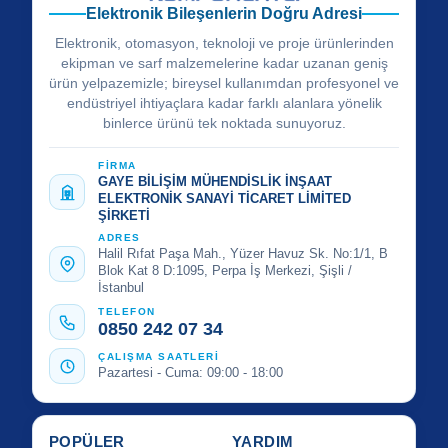
Elektronik Bileşenlerin Doğru Adresi
Elektronik, otomasyon, teknoloji ve proje ürünlerinden
ekipman ve sarf malzemelerine kadar uzanan geniş
ürün yelpazemizle; bireysel kullanımdan profesyonel ve
endüstriyel ihtiyaçlara kadar farklı alanlara yönelik
binlerce ürünü tek noktada sunuyoruz.
FİRMA
GAYE BİLİŞİM MÜHENDİSLİK İNŞAAT
ELEKTRONİK SANAYİ TİCARET LİMİTED
ŞİRKETİ
ADRES
Halil Rıfat Paşa Mah., Yüzer Havuz Sk. No:1/1, B
Blok Kat 8 D:1095, Perpa İş Merkezi, Şişli /
İstanbul
TELEFON
0850 242 07 34
ÇALIŞMA SAATLERİ
Pazartesi - Cuma: 09:00 - 18:00
POPÜLER
YARDIM