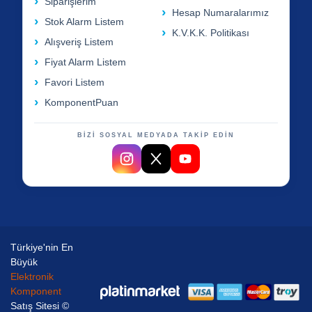
Siparişlerim
Hesap Numaralarımız
Stok Alarm Listem
K.V.K.K. Politikası
Alışveriş Listem
Fiyat Alarm Listem
Favori Listem
KomponentPuan
BİZİ SOSYAL MEDYADA TAKİP EDİN
Türkiye'nin En
Büyük
Elektronik
Komponent
Satış Sitesi ©