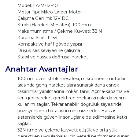
Model: LA-M-12-40
Motor Tipi: Mikro Lineer Motor
Çalışma Gerilimi: 12V DC
Strok (Hareket Mesafesi): 100 mm
Maksimum İtme / Çekme Kuvveti: 32 N
Koruma Sınıfı: IP54
Kompakt ve hafif gövde yapısı
Düşük ses seviyesi ile çalışma
Stabil ve hassas doğrusal hareket
Anahtar Avantajlar
100mm uzun strok mesafesi, mikro lineer motorlar
arasında geniş hareket alanı sunarak daha esnek
tasarımlar yapılmasına imkân tanır. Açma-kapama ve
ileri-geri hareket gerektiren mekanizmalarda verimli
kullanım sağlar. Tekrarlanabilir doğruluk sayesinde
pozisyonlama hatalarını minimize eder. Hassas
sistemlerde güvenilir sonuçlar elde edilmesine katkı
sağlar.
32N itme ve çekme kuvveti, düşük ve orta yük
gerektiren uygulamalar için yeterli performans sunar.