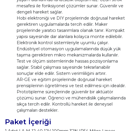
mesafesi ile fonksiyonel çözümler sunar. Güvenilir ve
dengeli hareket sağlar.
Hobi elektroniği ve DIY projelerinde doğrusal hareket
gerektiren uygulamalarda tercih edilir. Maker
projelerinde yaratıcı tasarımlara olanak tanır. Kompakt
yapısı sayesinde dar alanlara kolayca monte edilebilir.
Elektronik kontrol sistemleriyle uyumlu çalışır.
Endüstriyel otomasyon uygulamalarında düşük yük
taşıma gerektiren mikro mekanizmalarda kullanılır.
Test ve ölçüm sistemlerinde hassas pozisyonlama
sağlar. Stabil çalışması sayesinde tekrarlanabilir
sonuçlar elde edilir. Sistem verimliliğini artırır.
AR-GE ve eğitim projelerinde doğrusal hareket
prensiplerinin öğretilmesi ve test edilmesi için idealdir.
Prototipleme süreçlerinde güvenilir bir aktüatör
çözümü sunar. Öğrenci ve mühendislik çalışmalarında
sıkça tercih edilir. Kontrollü hareket ile deneysel
çalışmaları destekler.
Paket İçeriği
1 Adet LA-M-12-40 12V 100mm 32N IP54 Mikro Lineer