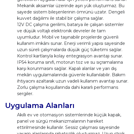
Mekanik aksamlar üzerinde aşırı yük oluşturmaz. Bu
sayede sistem bileşenlerinin ömrünü uzatır. Dengeli
kuvvet dağılımı ile stabil bir çalışma sağlar.
12V DC çalışma gerilimi, batarya ile çalışan sistemler
ve düşük voltajlı elektronik devreler ile tam
uyumludur. Mobil ve taşınabilir projelerde güvenli
kullanım imkânı sunar. Enerji verimli yapısı sayesinde
uzun süreli çalışmalarda düşük güç tüketimi sağlar.
Kontrol kartlarıyla kolay entegrasyon avantajı sunar.
IP54 koruma sınıfı, motorun toz ve su sıçramalarına
karşı korunmasını sağlar. Kapalı alanlar ve yarı dış
mekân uygulamalarında güvenle kullanılabilir. Bakım
ihtiyacını azaltarak uzun vadeli kullanım avantajı sunar.
Zorlu çalışma koşullarında dahi kararlı performans
sergiler.
Uygulama Alanları
Akıllı ev ve otomasyon sistemlerinde küçük kapak,
panel ve sürgü mekanizmalarının hareket
ettirilmesinde kullanılır. Sessiz çalışması sayesinde
yaşam alanlarında rahatsızlık oluşturmaz. Uzun strok