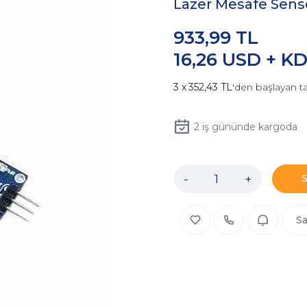
Lazer Mesafe Sens
933,99 TL
16,26 USD + K
352,43 TL
'den başlayan ta
2
iş gününde kargoda
-
+
Sa