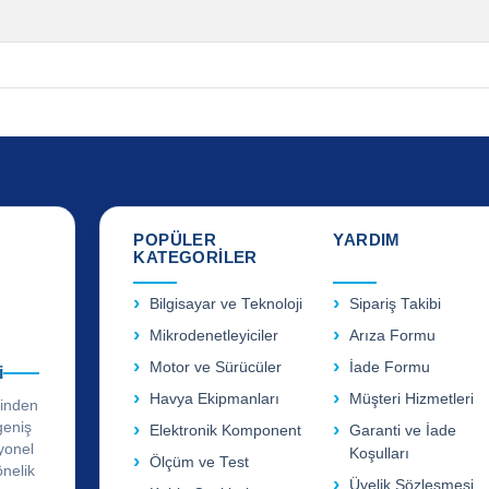
POPÜLER
YARDIM
KATEGORİLER
Bilgisayar ve Teknoloji
Sipariş Takibi
Mikrodenetleyiciler
Arıza Formu
Motor ve Sürücüler
İade Formu
i
Havya Ekipmanları
Müşteri Hizmetleri
rinden
geniş
Elektronik Komponent
Garanti ve İade
yonel
Koşulları
Ölçüm ve Test
önelik
Üyelik Sözleşmesi