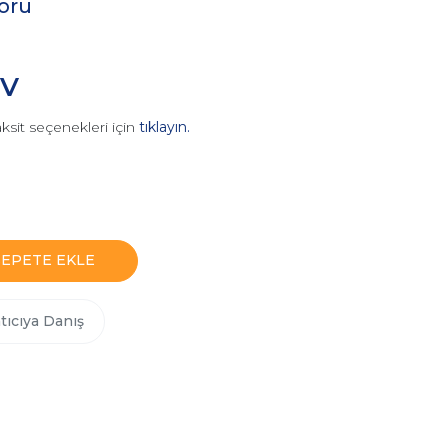
örü
DV
ksit seçenekleri için
tıklayın.
SEPETE EKLE
tıcıya Danış