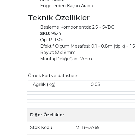
Engellerden Kaçan Araba
Teknik Özellikler
Besleme Komponentciı: 2.5 ~ 5VDC
SKU:
9524
Çip: PT1301
Efektif Ölçüm Mesafesi: 0.1 - 0.8m (tipik) ~ 1
Boyut: 53x18mm
Montaj Deliği Çapı: 2mm
Örnek kod ve datasheet
Ağırlık (Kg)
0.05
Diğer Özellikler
Stok Kodu
MTR-43765