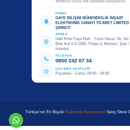
binlerce ürünü tek noktada sunuyoruz.
FİRMA
GAYE BİLİŞİM MÜHENDİSLİK İNŞAAT
ELEKTRONİK SANAYİ TİCARET LİMİTED
ŞİRKETİ
ADRES
Halil Rıfat Paşa Mah., Yüzer Havuz Sk. No:
Blok Kat 8 D:1095, Perpa İş Merkezi, Şişli /
İstanbul
TELEFON
0850 242 07 34
ÇALIŞMA SAATLERİ
Pazartesi - Cuma: 09:00 - 18:00
Türkiye'nin En Büyük
Elektronik Komponent
Satış Sitesi 