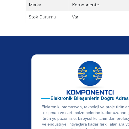
Marka
Komponentci
Stok Durumu
Var
Elektronik Bileşenlerin Doğru Adres
Elektronik, otomasyon, teknoloji ve proje ürünle
ekipman ve sarf malzemelerine kadar uzanan 
ürün yelpazemizle; bireysel kullanımdan profes
ve endüstriyel ihtiyaçlara kadar farklı alanlara y