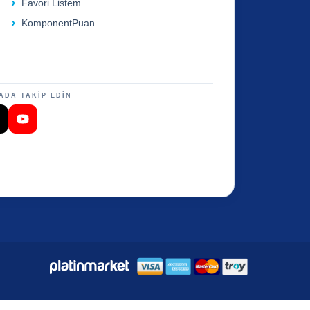
Favori Listem
KomponentPuan
ADA TAKİP EDİN