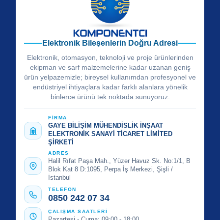
Elektronik Bileşenlerin Doğru Adresi
Elektronik, otomasyon, teknoloji ve proje ürünlerinden
ekipman ve sarf malzemelerine kadar uzanan geniş
ürün yelpazemizle; bireysel kullanımdan profesyonel ve
endüstriyel ihtiyaçlara kadar farklı alanlara yönelik
binlerce ürünü tek noktada sunuyoruz.
FİRMA
GAYE BİLİŞİM MÜHENDİSLİK İNŞAAT
ELEKTRONİK SANAYİ TİCARET LİMİTED
ŞİRKETİ
ADRES
Halil Rıfat Paşa Mah., Yüzer Havuz Sk. No:1/1, B
Blok Kat 8 D:1095, Perpa İş Merkezi, Şişli /
İstanbul
TELEFON
0850 242 07 34
ÇALIŞMA SAATLERİ
Pazartesi - Cuma: 09:00 - 18:00