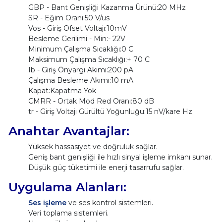
GBP - Bant Genişliği Kazanma Ürünü:20 MHz
SR - Eğim Oranı:50 V/us
Vos - Giriş Ofset Voltajı:10mV
Besleme Gerilimi - Min:- 22V
Minimum Çalışma Sıcaklığı:0 C
Maksimum Çalışma Sıcaklığı:+ 70 C
Ib - Giriş Önyargı Akımı:200 pA
Çalışma Besleme Akımı:10 mA
Kapat:Kapatma Yok
CMRR - Ortak Mod Red Oranı:80 dB
tr - Giriş Voltajı Gürültü Yoğunluğu:15 nV/kare Hz
Anahtar Avantajlar:
Yüksek hassasiyet ve doğruluk sağlar.
Geniş bant genişliği ile hızlı sinyal işleme imkanı sunar.
Düşük güç tüketimi ile enerji tasarrufu sağlar.
Uygulama Alanları:
Ses işleme
ve ses kontrol sistemleri.
Veri toplama sistemleri.