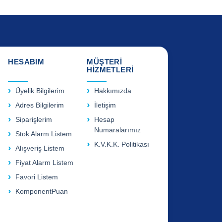
HESABIM
MÜŞTERİ
HİZMETLERİ
Üyelik Bilgilerim
Hakkımızda
Adres Bilgilerim
İletişim
Siparişlerim
Hesap
Numaralarımız
Stok Alarm Listem
K.V.K.K. Politikası
Alışveriş Listem
Fiyat Alarm Listem
Favori Listem
KomponentPuan