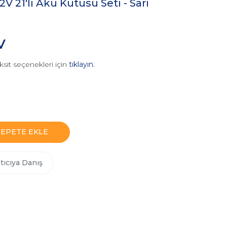
2V 21'li Akü Kutusu Seti - Sarı
V
ksit seçenekleri için
tıklayın.
SEPETE EKLE
tıcıya Danış