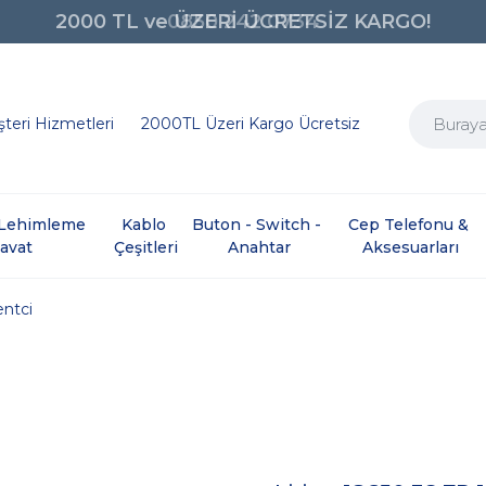
0850 242 0734
teri Hizmetleri
2000TL Üzeri Kargo Ücretsiz
e Lehimleme 
Kablo 
Buton - Switch - 
Cep Telefonu & 
davat
Çeşitleri
Anahtar
Aksesuarları
ntci