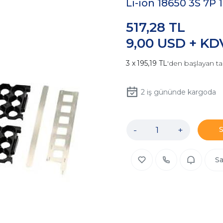
Li-ion 18650 3S 7P 1
517,28 TL
9,00 USD + KD
195,19 TL
'den başlayan ta
2
iş gününde kargoda
-
+
Sa