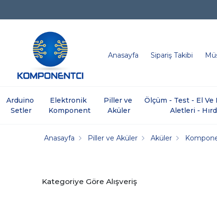
Anasayfa
Sipariş Takibi
Müş
Arduino 
Elektronik 
Piller ve 
Ölçüm - Test - El V
Setler
Komponent
Aküler
Aletleri - Hır
Anasayfa
Piller ve Aküler
Aküler
Kompone
Kategoriye Göre Alışveriş