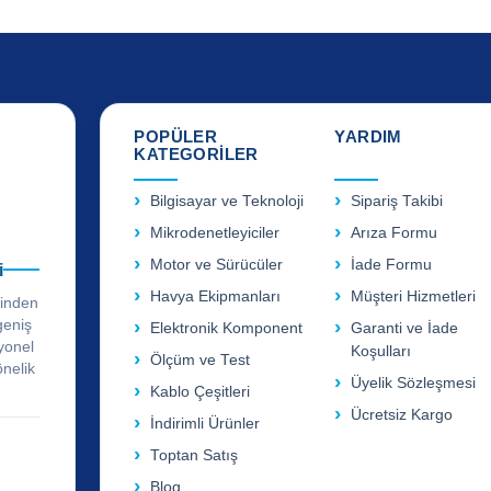
POPÜLER
YARDIM
KATEGORİLER
Bilgisayar ve Teknoloji
Sipariş Takibi
Mikrodenetleyiciler
Arıza Formu
Motor ve Sürücüler
İade Formu
i
Havya Ekipmanları
Müşteri Hizmetleri
rinden
geniş
Elektronik Komponent
Garanti ve İade
yonel
Koşulları
Ölçüm ve Test
önelik
Üyelik Sözleşmesi
Kablo Çeşitleri
Ücretsiz Kargo
İndirimli Ürünler
Toptan Satış
Blog