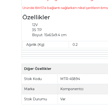
Üründe BMS\'e bağlantı sağlarken nikel şeritlerin bms
Özellikler
12V
3S 7P
Boyut: 15x6.5x9.4 cm
Ağırlık (Kg)
0.2
Diğer Özellikler
Stok Kodu
MTR-45894
Marka
Komponentci
Stok Durumu
Var