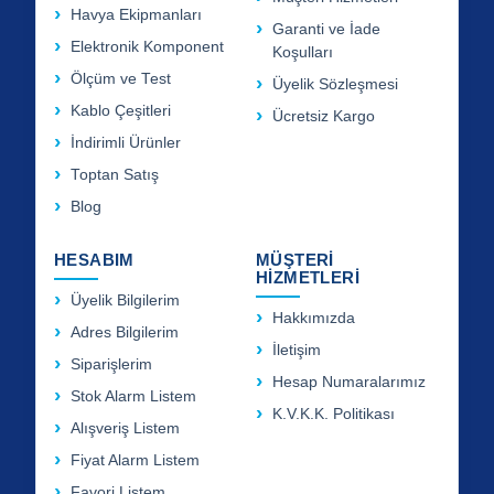
Havya Ekipmanları
Garanti ve İade
Elektronik Komponent
Koşulları
Ölçüm ve Test
Üyelik Sözleşmesi
Kablo Çeşitleri
Ücretsiz Kargo
İndirimli Ürünler
Toptan Satış
Blog
HESABIM
MÜŞTERİ
HİZMETLERİ
Üyelik Bilgilerim
Hakkımızda
Adres Bilgilerim
İletişim
Siparişlerim
Hesap Numaralarımız
Stok Alarm Listem
K.V.K.K. Politikası
Alışveriş Listem
Fiyat Alarm Listem
Favori Listem