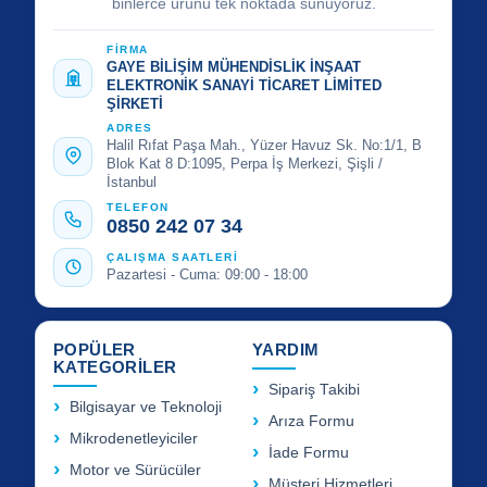
binlerce ürünü tek noktada sunuyoruz.
FİRMA
GAYE BİLİŞİM MÜHENDİSLİK İNŞAAT
ELEKTRONİK SANAYİ TİCARET LİMİTED
ŞİRKETİ
ADRES
Halil Rıfat Paşa Mah., Yüzer Havuz Sk. No:1/1, B
Blok Kat 8 D:1095, Perpa İş Merkezi, Şişli /
İstanbul
TELEFON
0850 242 07 34
ÇALIŞMA SAATLERİ
Pazartesi - Cuma: 09:00 - 18:00
POPÜLER
YARDIM
KATEGORİLER
Sipariş Takibi
Bilgisayar ve Teknoloji
Arıza Formu
Mikrodenetleyiciler
İade Formu
Motor ve Sürücüler
Müşteri Hizmetleri