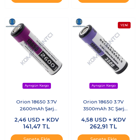
Orion 18650 3.7V
Orion 18650 3.7V
2600mAh Şarj
3500mAh 3C Şarj
Edilebilir Li-ion Pil
Edilebilir Li-ion Pil
2,46
USD + KDV
4,58
USD + KDV
141,47
TL
262,91
TL
Sepete Ekle
Sepete Ekle