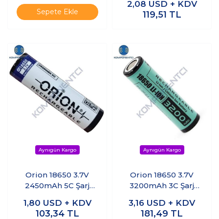
2,08
USD + KDV
Sepete Ekle
119,51
TL
Orion 18650 3.7V
Orion 18650 3.7V
2450mAh 5C Şarj
3200mAh 3C Şarj
Edilebilir Li-ion Pil
Edilebilir Li-ion Pil
1,80
USD + KDV
3,16
USD + KDV
Başsız
103,34
TL
181,49
TL