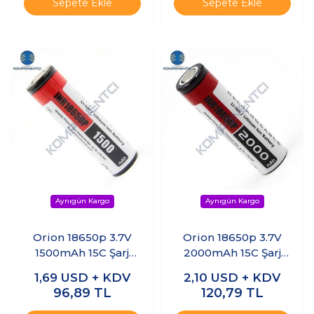
Sepete Ekle
Sepete Ekle
Orion 18650p 3.7V
Orion 18650p 3.7V
1500mAh 15C Şarj
2000mAh 15C Şarj
Edilebilir Li-ion Pil
Edilebilir Li-ion Pil
1,69
USD + KDV
2,10
USD + KDV
96,89
TL
120,79
TL