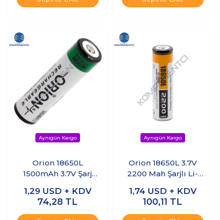
Orion 18650L
Orion 18650L 3.7V
1500mAh 3.7V Şarj
2200 Mah Şarjlı Li-
Edilebilir Li-ion Pil
Ion Pil Başlı
1,29
USD + KDV
1,74
USD + KDV
Başlı
74,28
TL
100,11
TL