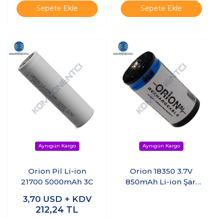
Sepete Ekle
Sepete Ekle
Orion Pil Li-ion
Orion 18350 3.7V
21700 5000mAh 3C
850mAh Li-ion Şarj
Edilebilir Pil 1 Adet
3,70
USD + KDV
212,24
TL