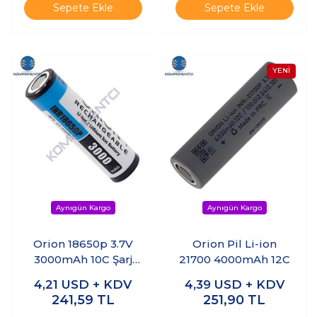
Sepete Ekle
Sepete Ekle
Orion 18650p 3.7V
Orion Pil Li-ion
3000mAh 10C Şarj
21700 4000mAh 12C
Edilebilir Li-ion Pil
4,21
USD + KDV
4,39
USD + KDV
241,59
TL
251,90
TL