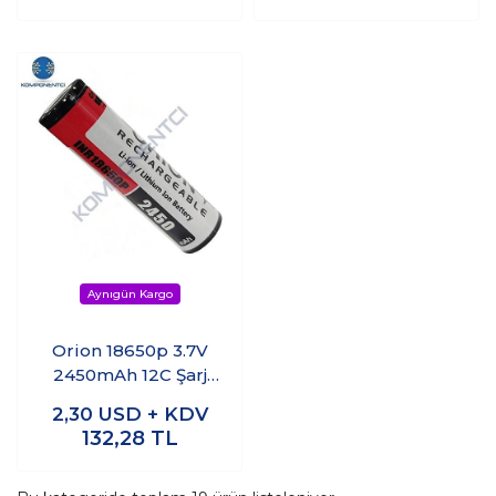
Orion 18650p 3.7V
2450mAh 12C Şarj
Edilebilir Li-ion Pil
2,30
USD + KDV
132,28
TL